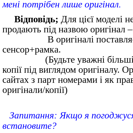
мені потрібен лише оригінал.
Відповідь;
Для цієї моделі н
продають під назвою оригінал – ц
В оригіналі поставляється
сенсор+рамка.
(Будьте уважні більшість і
копії під виглядом оригіналу. 
сайтах з парт номерами і як пра
оригінали/копії)
Запитання: Якщо я погоджуся н
встановите?