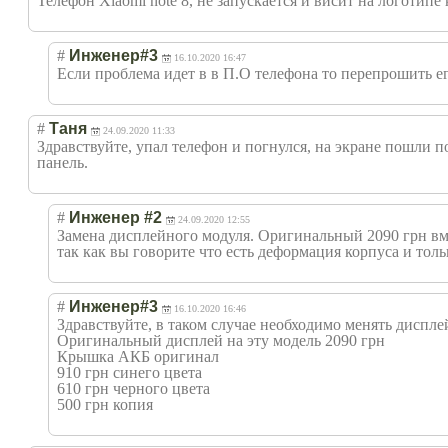
Телефон Xiaomi note 8, не запускается и висит на логотипе
#
Инженер#3
16.10.2020 16:47
Если проблема идет в в П.О телефона то перепрошить ег
#
Таня
24.09.2020 11:33
Здравствуйте, упал телефон и погнулся, на экране пошли п
панель.
#
Инженер #2
24.09.2020 12:55
Замена дисплейного модуля. Оригинальный 2090 грн вм
так как вы говорите что есть деформация корпуса и тол
#
Инженер#3
16.10.2020 16:46
Здравствуйте, в таком случае необходимо менять диспле
Оригинальный дисплей на эту модель 2090 грн
Крышка АКБ оригинал
910 грн синего цвета
610 грн черного цвета
500 грн копия