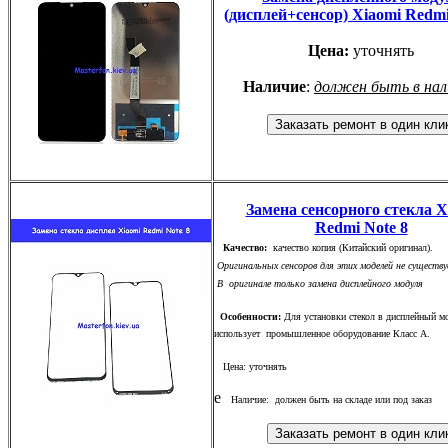
(дисплей+сенсор) Xiaomi Redmi
Цена:
уточнять
Наличие
:
должен быть в нал
Замена сенсорного стекла X
Redmi Note 8
Качество:
качество копия (Китайский оригинал).
Оригинальных сенсоров для этих моделей не существу
В оригинале только замена дисплейного модуля
Особенности:
Для установки стекол в дисплейный м
использует промышленное оборудование Класс А.
Цена: уточнять
е
Наличие: должен быть на складе или под заказ