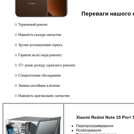
Переваги нашого 
✩ Терміновий ремонт
✩ Наявність скалада запчастин
✩ Зручне розташування сервіса
✩ Гарантія на всі види ремонту
✩ 15+ років досвіду сервісного ремонта
✩ Спеціалізоване оболаднання
✩ Знижки постійним клієнтам
✩ Наявність оригінальних запчастин
Xiaomi Redmi Note 15 Pro+ 
П
ерепрограммування
Розблокування