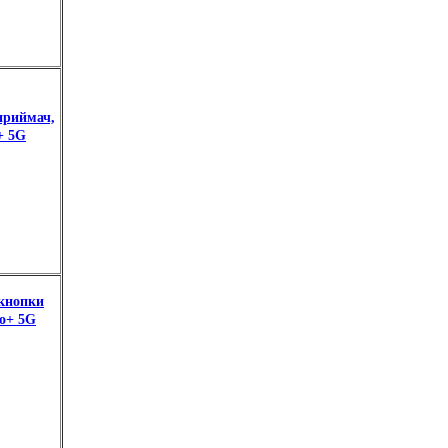
приймач,
+ 5G
 кнопки
ro+ 5G