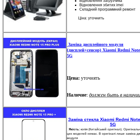
Відновлення загрузчика
Відновлення збитих imei
Складний программний ремонт
Ціна: уточнить
Заміна дисплейного модуля
(дисплей+сенсор) Xiaomi Redmi Note
5G
Цена:
уточнять
Наличие
:
должен быть в наличи
Заміна стекла Xiaomi Redmi Note
5G
Якість:
копія (Китайський оригінал). Оригіналь
цих моделей немає. В оригіналі лише заміна д
модуля