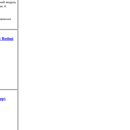
йний модуль
ас А.
мовлення
i Redmi
ер)