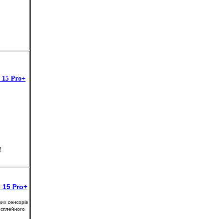
 15 Pro+
и
 15 Pro+
них сенсорів
исплейного