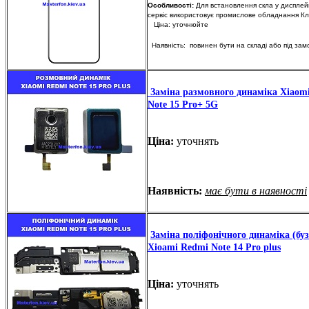
Особливості:
Для встановлення скла у диспле
сервіс використовує промислове обладнання Кл
Ціна: уточнюйте
Наявність: повинен бути на складі або під за
Заміна размовного динаміка Xiaom
Note 15 Pro+ 5G
Ціна:
уточнять
Наявність:
має бути в наявності
Заміна поліфонічного динаміка (буз
Xioami Redmi Note 14 Pro plus
Ціна:
уточнять