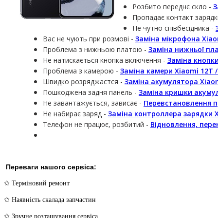
Розбито переднє скло -
З
Пропадає контакт зарядк
Не чутно співбесідника -
Вас не чують при розмові -
Заміна мікрофона Xiaom
Проблема з нижньою платою -
Заміна нижньої пла
Не натискається кнопка включення -
Заміна кнопки
Проблема з камерою -
Заміна камери Xiaomi 12T /
Швидко розряджаєтся -
Заміна акумулятора Xiaom
Пошкоджена задня панель -
Заміна кришки акумул
Не завантажується, зависає -
Перевстановлення пр
Не набирає заряд -
Заміна контроллера зарядки Xi
Телефон не працює, розбитий -
Відновлення, перен
Переваги нашого сервіса:
✩ Терміновий ремонт
✩ Наявність скалада запчастин
✩ Зручне розташування сервіса