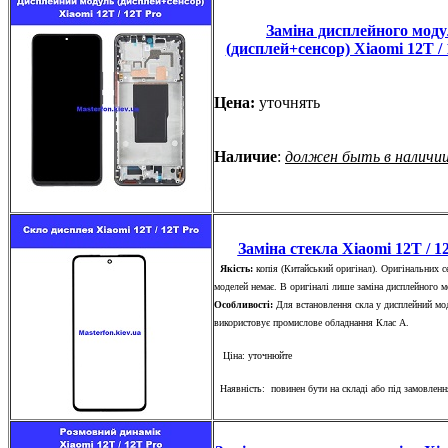
Заміна дисплейного мод
(дисплей+сенсор) Xiaomi 12T /
Цена:
уточнять
Наличие
:
должен быть в наличи
Заміна стекла Xiaomi 12T / 1
Якість:
копія (Китайський оригінал). Оригінальних с
моделей немає. В оригіналі лише заміна дисплейного 
Особливості:
Для встановлення скла у дисплейний мо
використовує промислове обладнання Клас А.
Ціна: уточнюйте
Наявність: повинен бути на складі або під замовленн