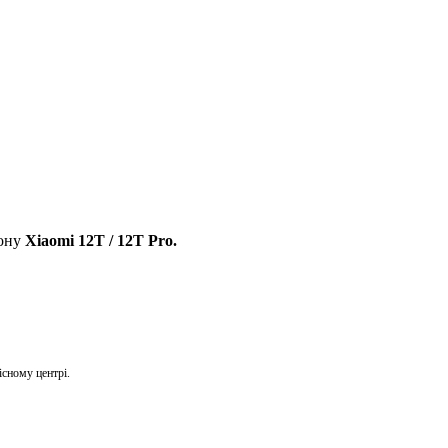
фону
Xiaomi 12T / 12T Pro.
існому центрі.