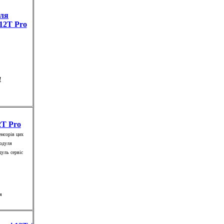
уля
 12T Pro
и
2T Pro
енсорів цих
модуля
дуль сервіс
я