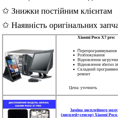
✩ Знижки постійним клієнтам
✩ Наявність оригінальних запч
Xiaomi Poco X7 pro:
П
ерепрограммування
Розблокування
Відновлення загрузчи
Відновлення збитих i
Складний программн
ремонт
Цена: уточнить
Заміна дисплейного мод
(дисплей+сенсор) Xiaomi Poco