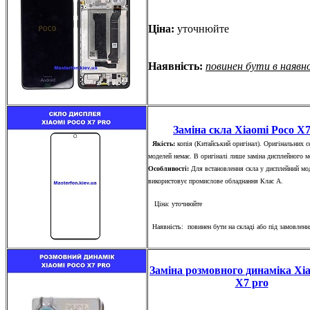
Ціна:
уточнюйте
Наявність:
повинен бути в наявн
Заміна скла Xiaomi Poco X7
Якість:
копія (Китайський оригінал). Оригінальних с
моделей немає. В оригіналі лише заміна дисплейного 
Особливості:
Для встановлення скла у дисплейний мо
використовує промислове обладнання Клас А.
Ціна: уточнюйте
Наявність: повинен бути на складі або під замовленн
Заміна розмовного динаміка Xi
X7 pro