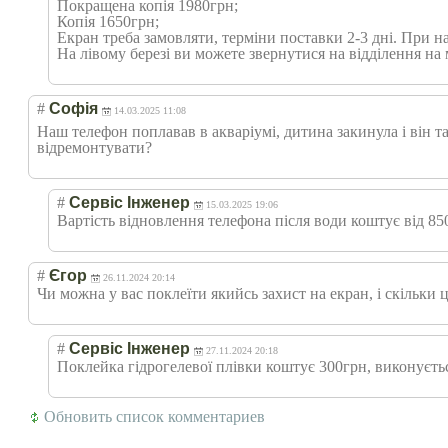
Покращена копія 1980грн;
Копія 1650грн;
Екран треба замовляти, терміни поставки 2-3 дні. При на
На лівому березі ви можете звернутися на відділення на
#
Софія
14.03.2025 11:08
Наш телефон поплавав в акваріумі, дитина закинула і він т
відремонтувати?
#
Сервіс Інженер
15.03.2025 19:06
Вартість відновлення телефона після води коштує від 85
#
Єгор
26.11.2024 20:14
Чи можна у вас поклеїти якийсь захист на екран, і скільки 
#
Сервіс Інженер
27.11.2024 20:18
Поклейка гідрогелевої плівки коштує 300грн, виконуєтьс
Обновить список комментариев