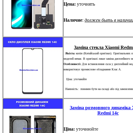
Цена:
уточнять
Наличие
:
должен быть в наличи
Заміна стекла Xiaomi Redmi
Якість:
копія (Китайський оригінал). Оригінальних с
моделей немає. В оригіналі лише заміна дисплейного 
Особливості:
Для встановлення скла у дисплейний мо
використовує промислове обладнання Клас А.
Ціна: уточнюйте
Наявність: повинен бути на складі або під замовленн
Заміна розмовного динаміка 
Redmi 14c
Ціна:
уточнюйте