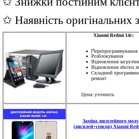
✩ Знижки постійним клієн
✩ Наявність оригінальних 
Xiaomi Redmi 14c:
П
ерепрограммування
Розблокування
Відновлення загрузчи
Відновлення збитих i
Складний программн
ремонт
Цена: уточнить
Заміна дисплейного мод
(дисплей+сенсор) Xiaomi Red