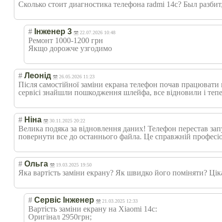
Сколько стоит диагностика телефона radmi 14c? Был разбит,
#
Інженер 3
22.07.2026 10:48
Ремонт 1000-1200 грн
Якщо дорожче узгодимо
#
Леонід
26.05.2026 11:23
Після самостійної заміни екрана телефон почав працювати 
сервісі знайшли пошкодження шлейфа, все відновили і теп
#
Ніна
30.11.2025 20:22
Велика подяка за відновлення даних! Телефон перестав запу
повернути все до останнього файла. Це справжній професіо
#
Ольга
19.03.2025 19:50
Яка вартість заміни екрану? Як швидко його поміняти? Ціка
#
Сервіс Інженер
21.03.2025 12:33
Вартість заміни екрану на Xiaomi 14c:
Оригінал 2950грн;