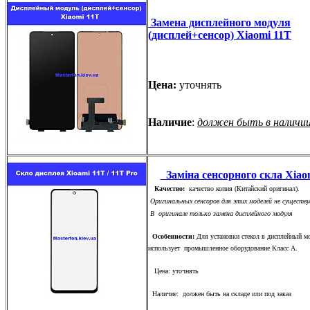
Замена дисплейного модуля
(дисплей+сенсор) Xiaomi 11T
Цена:
уточнять
Наличие
:
должен быть в наличи
Заміна сенсорного скла Xiao
Качество:
качество копия (Китайский оригинал).
Оригинальных сенсоров для этих моделей не существу
В оригинале только замена дисплейного модуля
Особенности:
Для установки стекол в дисплейный м
использует промышленное оборудование Класс А.
Цена: уточнять
Наличие: должен быть на складе или под заказ