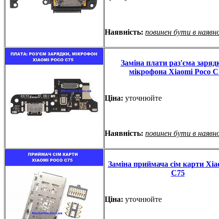
Наявність:
повинен бути в наявн
Заміна плати раз'єма заряд
мікрофона Xiaomi Poco C
Ціна:
уточнюйте
Наявність:
повинен бути в наявн
Заміна приймача сім карти Xia
C75
Ціна:
уточнюйте