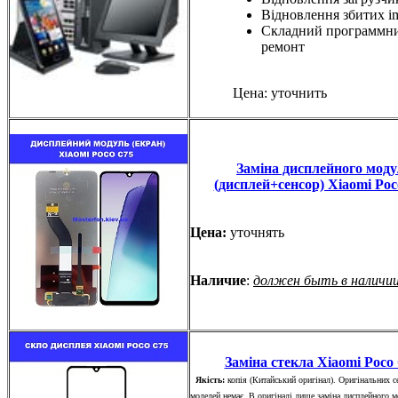
Відновлення збитих i
Складний программн
ремонт
Цена: уточнить
Заміна дисплейного мод
(дисплей+сенсор) Xiaomi Po
Цена:
уточнять
Наличие
:
должен быть в наличи
Заміна стекла Xiaomi Poco
Якість:
копія (Китайський оригінал). Оригінальних с
моделей немає. В оригіналі лише заміна дисплейного 