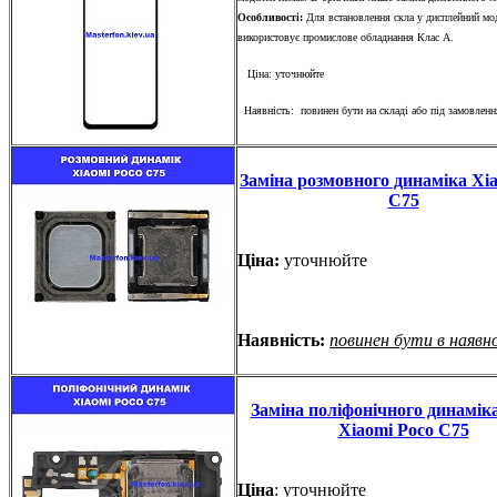
Особливості:
Для встановлення скла у дисплейний мо
використовує промислове обладнання Клас А.
Ціна: уточнюйте
Наявність: повинен бути на складі або під замовленн
Заміна розмовного динаміка Xi
C75
Ціна:
уточнюйте
Наявність:
повинен бути в наявн
Заміна поліфонічного динаміка
Xiaomi Poco C75
Ціна
: уточнюйте