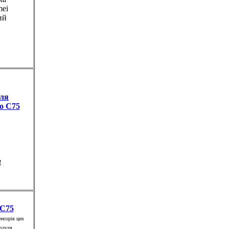
mei
ий
уля
co C75
и
 C75
енсорів цих
модуля