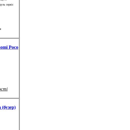
дуль сервіс
я
aomi Poco
ості
 (бузер)