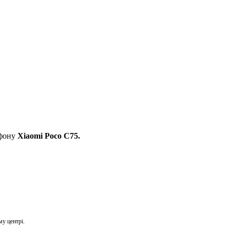
ефону
Xiaomi Poco C75.
му центрі.