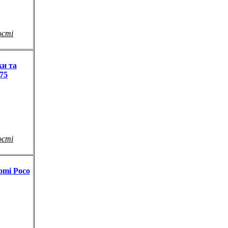
ості
ки та
75
ості
omi Poco