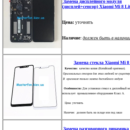
Замена дисплейного модуля
(дисплей+сенсор) Xiaomi Mi 8 Li
Цена:
уточнять
Наличие
:
должен быть в наличи
Замена стекла Xiaomi Mi 8 
Качество:
качество копия (Китайский оригинал).
Оригинальных сенсоров для этих моделей не существу
В оригинале только замена дисплейного модуля
Особенности:
Для установки стекол в дисплейный м
использует промышленное оборудование Класс А.
Цена: уточнять
Наличие: должен быть на складе или под заказ
Замена разговорного динамика