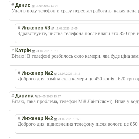
#
Денис
15.09.2023 13:04
Упал в воду телефон и сразу перестал работать, какая цена
#
Инженер #3
15.09.2023 13:05
Здравствуйте, чистка телефона после влаги это 850 грн и
#
Катрін
24.07.2023 13:16
Вітаю! В телефоні розбилось скло камери, яка буде ціна зам
#
Инженер №2
24.07.2023 13:18
Доброго дня, заміна скла камери це 450 копія і 620 грн о
#
Дарина
24.05.2023 15:57
Вітаю, така проблема, телефон Мі8 Лайт(сяомі). Впав у воду
#
Инженер №2
24.05.2023 15:59
Доброго дня, відновлення телефону після вологи це 850 г