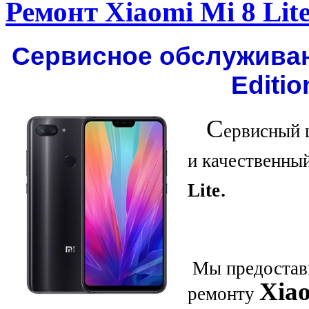
Ремонт Xiaomi Mi 8 Lit
Сервисное обслуживани
Editio
С
ервисный 
и качественны
.
Lite
Мы предостави
Xiao
ремонту