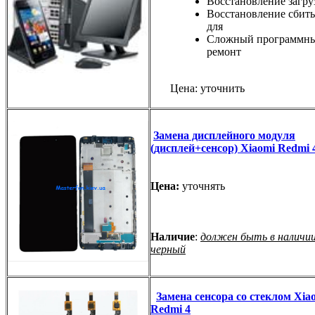
Восстановление загру
Восстановление сбиты
для
Сложный программн
ремонт
Цена: уточнить
Замена дисплейного модуля
(дисплей+сенсор) Xiaomi Redmi 
Цена:
уточнять
Наличие
:
должен быть в наличии
черный
Замена сенсора со стеклом Xia
Redmi 4