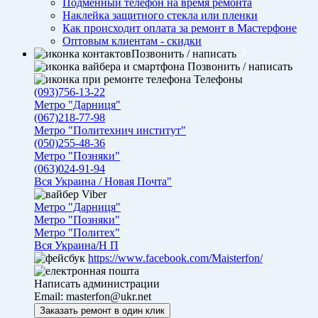
Подменный телефон на время ремонта
Наклейка защитного стекла или пленки
Как происходит оплата за ремонт в Мастерфоне
Оптовым клиентам - скидки
Позвонить / написать
Позвонить / написать
Телефоны
(093)756-13-22
Метро "Дарниця"
(067)218-77-98
Метро "Политехнич институт"
(050)255-48-36
Метро "Позняки"
(063)024-91-94
Вся Украина / Новая Почта"
Viber
Метро "Дарниця"
Метро "Позняки"
Метро "Политех"
Вся Украина/Н П
https://www.facebook.com/Maisterfon/
Написать администрации
Email:
masterfon@ukr.net