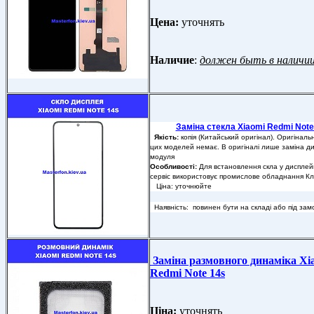
Цена:
уточнять
Наличие
:
должен быть в наличи
Заміна стекла Xiaomi Redmi Note
Якість:
копія (Китайський оригінал). Оригіналь
цих моделей немає. В оригіналі лише заміна д
модуля
Особливості:
Для встановлення скла у диспле
сервіс використовує промислове обладнання Кл
Ціна: уточнюйте
Наявність: повинен бути на складі або під за
Заміна размовного динаміка Xi
Redmi Note 14s
Ціна:
уточнять