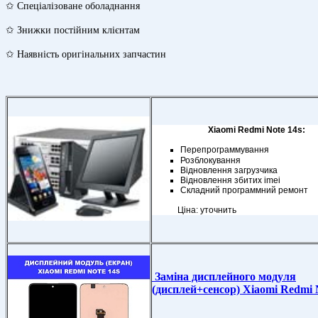
✩ Спеціалізоване оболаднання
✩ Знижки постійним клієнтам
✩ Наявність оригінальних запчастин
Xiaomi Redmi Note 14s:
П
ерепрограммування
Розблокування
Відновлення загрузчика
Відновлення збитих imei
Складний программний ремонт
Ціна: уточнить
Заміна дисплейного модуля
(дисплей+сенсор) Xiaomi Redmi 