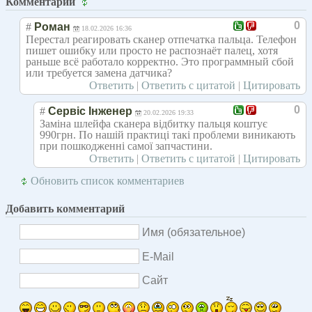
Комментарии
0
#
Роман
18.02.2026 16:36
Перестал реагировать сканер отпечатка пальца. Телефон
пишет ошибку или просто не распознаёт палец, хотя
раньше всё работало корректно. Это программный сбой
или требуется замена датчика?
Ответить
|
Ответить с цитатой
|
Цитировать
0
#
Сервіс Інженер
20.02.2026 19:33
Заміна шлейфа сканера відбитку пальця коштує
990грн. По нашій практиці такі проблеми виникають
при пошкодженні самої запчастини.
Ответить
|
Ответить с цитатой
|
Цитировать
Обновить список комментариев
Добавить комментарий
Имя (обязательное)
E-Mail
Сайт