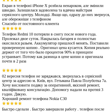
Екран в телефоні iPhone X розбила ненароком, але змінили
швидко. Залишилася задоволена та вдячна майстрам
сервісного центру. Молодці. Якщо що, одразу до них звернуся,
але обережніше з телефоном
Спасибо от постоянного клиента
Телефон Redmi 10 потеряли в снегу после нового года.
Пролежал двое суток. Накрылась батарея и полностью
окислился разьем. Аккумулятор пришлосб менять. Поставили
проверенную копию . Оригинал цена кусается. Копия реально
держит от того что было процентов 90% в принципе
устраивает. Потому как разница в цене копии и оригинала
почти в 2 раза
02 вересня телефон не заряджався, звернулась в сервісний
центр за адресою м. Київ, вул. Гетьмана Павла Полуботка 7а.
Хочу висловити подяку за оперативний, якісний ремонт,
кваліфіковану консультацію. Допомогу надали на протязі 3
годин. Дякую.
Хороший ремонт телефона Nokia C30
Быстро сделали . Быстро завершили работу . телефон после