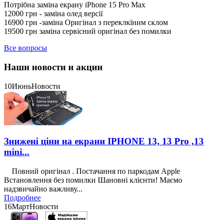
Потрібна заміна екрану iPhone 15 Pro Max
12000 грн - заміна олед версії
16900 грн -заміна Оригінал з переклкїним склом
19500 грн заміна сервісний оригінал без помилки
Все вопросы
Наши новости и акции
10
Июнь
Новости
Знижені ціни на екрани IPHONE 13, 13 Pro ,13
mini...
Повний оригінал . Постачання по паркодам Apple
Встановлення без помилки Шановні клієнти! Маємо
надзвичайно важливу...
Подробнее
16
Март
Новости