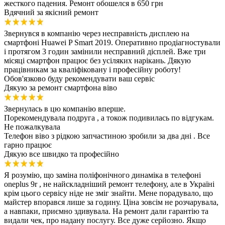
жесткого падения. Ремонт обошелся в 650 грн
Вдячний за якісний ремонт
Звернувся в компанію через несправність дисплею на
смартфоні Huawei P Smart 2019. Оперативно продіагностували
і протягом 3 годин замінили несправний дісплей. Вже три
місяці смартфон працює без усіляких нарікань. Дякую
працівникам за кваліфіковану і професійну роботу!
Обов'язково буду рекомендувати ваш сервіс
Дякую за ремонт смартфона віво
Звернулась в цю компанію вперше.
Порекомендувала подруга , а токож подивилась по відгукам.
Не пожалкувала
Телефон віво з рідкою запчастиною зробили за два дні . Все
гарно працює
Дякую все швидко та професійно
Я розумію, що заміна поліфонічного динаміка в телефоні
oneplus 9r , не найскладніший ремонт телефону, але в Україні
крім цього сервісу ніде не зміг знайти. Мене порадувало, що
майстер впорався лише за годину. Ціна зовсім не розчарувала,
а навпаки, приємно здивувала. На ремонт дали гарантію та
видали чек, про надану послугу. Все дуже серйозно. Якщо