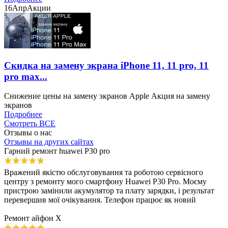
16
Апр
Акции
Скидка на замену экрана iPhone 11, 11 pro, 11
pro max...
Снижение цены на замену экранов Apple Акция на замену
экранов
Подробнее
Смотреть ВСЕ
Отзывы о нас
Отзывы на других сайтах
Гарний ремонт huawei P30 pro
Вражений якістю обслуговування та роботою сервісного
центру з ремонту мого смартфону Huawei P30 Pro. Моєму
пристрою замінили акумулятор та плату зарядки, і результат
перевершив мої очікування. Телефон працює як новий
Ремонт айфон Х