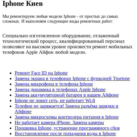
Iphone Киев
Мы ремонтируем любые модели Iphone - от простых до самых
сложных. И выполняем следующие виды ремонтных работ:
Специально изготовленное оборудование, отлаженный
технологический процесс, квалифицированный персонал
позволяют на высоком уровне произвести ремонт мобильных
телефонов Apple Айфон любой модели.
Ремонт Face ID на Iphone
Замена экрана в телефонаx Iphone с функцией Truetone
Замена микрофона в телефона Iphone
Замена динамика в телефонах Apple Iphone
Замена аккумуляторной батареи в вашем Айфоне
Iphone не ловит сеть, не работает Wi-fi
Телефон не заряжается! Замена разъёма зарядки в
Айфоне
Замена микросхемы контролера питания в Iphone
Не работает камера iPhone. Замена камеры
Прошивка Iphone, устранение программного сбоя
Восстановление после попадания воды в Iphone