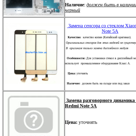
Наличие
:
должен быть в наличии
черный
Замена сенсора со стеклом Xiao
Note 5A
Качество:
качество копия (Китайский оригинал).
Оригинальных сенсоров для этих моделей не существу
В оригинале только замена дисплейного модуля
Особенности:
Для установки стекол в дисплейный м
использует промышленное оборудование Класс А.
Цена:
уточнять
Наличие:
должен быть на складе или под заказ
Замена разговорного динамика
Redmi Note 5A
Цена:
уточнять