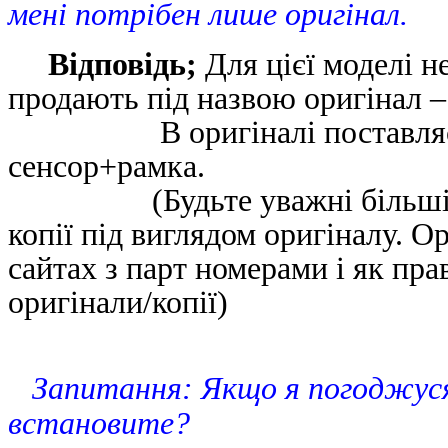
мені потрібен лише оригінал.
Відповідь;
Для цієї моделі н
продають під назвою оригінал – ц
В оригіналі поставляється
сенсор+рамка.
(Будьте уважні більшість і
копії під виглядом оригіналу. 
сайтах з парт номерами і як пра
оригінали/копії)
Запитання: Якщо я погоджуся н
встановите?