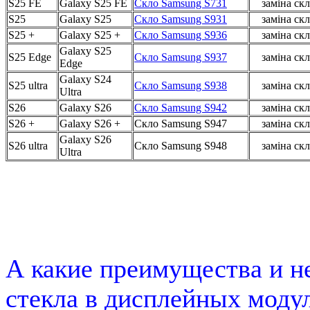
S25 FE
Galaxy S25 FE
Скло Samsung S731
заміна скл
S25
Galaxy S25
Скло Samsung S931
заміна скл
S25 +
Galaxy S25 +
Скло Samsung S936
заміна скл
Galaxy S25
S25 Edge
Скло Samsung S937
заміна скл
Edge
Galaxy S24
S25 ultra
Скло Samsung S938
заміна скл
Ultra
S26
Galaxy S26
Скло Samsung S942
заміна скл
S26 +
Galaxy S26 +
Скло Samsung S947
заміна скл
Galaxy S26
S26 ultra
Скло Samsung S948
заміна скл
Ultra
А какие преимущества и н
стекла в дисплейных моду