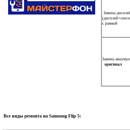
Замена диспле
(дисплей+сенсо
c рамкой
Замена аккуму
оригинал
Все виды ремонта на Samsung Flip 5: