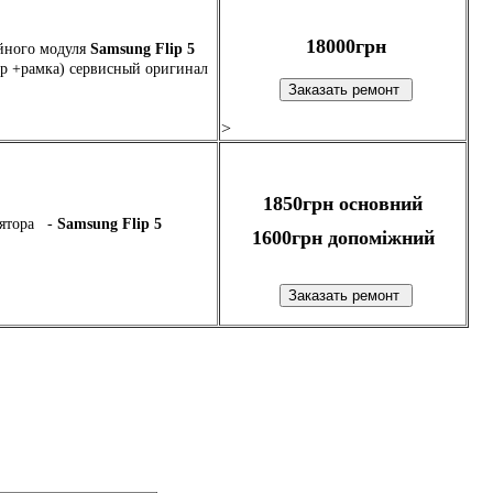
18000грн
йного модуля
Samsung Flip 5
р +рамка) сервисный оригинал
>
1850грн основний
лятора -
Samsung Flip 5
1600грн допоміжний