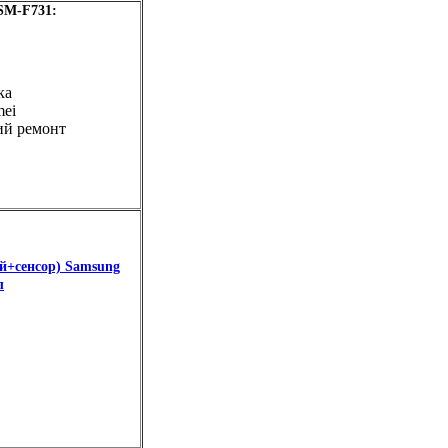
SM-F731:
ка
mei
ий ремонт
ей+сенсор) Samsung
л