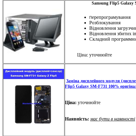
Samsung Flip5 Galaxy 
ерепрограмування
П
Розблокування
Відновлення загрузчи
Відновлення збитих i
Складний программн
Ціна: уточнюйте
Заміна дисплейного модуля (диспл
Flip5 Galaxy SM-F731 100% оригіна
Ціна:
уточнюйте
Наявність:
має бути в наявності