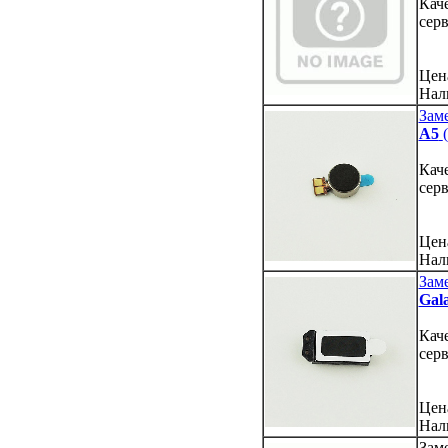
Кач
сер
Цен
Нал
Зам
A5
Кач
сер
Цен
Нал
Зам
Gal
Кач
сер
Цен
Нал
Заме