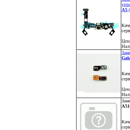
упр
A5
Кач
сер
Цен
Нал
Зам
Gal
Кач
сер
Цен
Нал
Зам
A51
Кач
сер