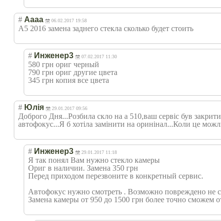
#
Аааа
06.02.2017 19:58
А5 2016 замена заднего стекла сколько будет стоить
#
Инженер3
07.02.2017 11:30
580 грн ориг черный
790 грн ориг другие цвета
345 грн копия все цвета
#
Юлія
29.01.2017 09:56
Доброго Дня...Розбила скло на а 510,ваш сервіс був закрити
автофокус...Я б хотіла замінити на оринінал...Коли це мож
#
Инженер3
29.01.2017 11:18
Я так понял Вам нужно стекло камеры
Ориг в наличии. Замена 350 грн
Перед приходом перезвоните в конкретный сервис.
Автофокус нужно смотреть . Возможно повреждено не ст
Замена камеры от 950 до 1500 грн более точно сможем 