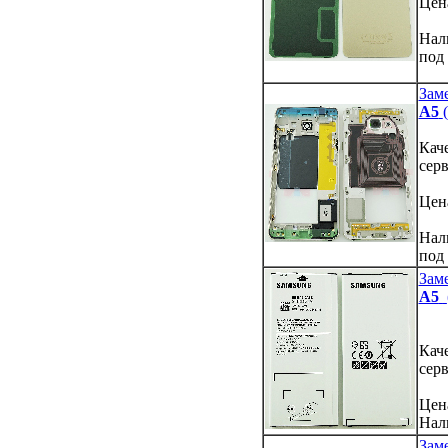
Цен
Нал
под 
Зам
A5
Кач
сер
Цен
Нал
под 
Зам
A5
Кач
сер
Цен
Нал
Заме