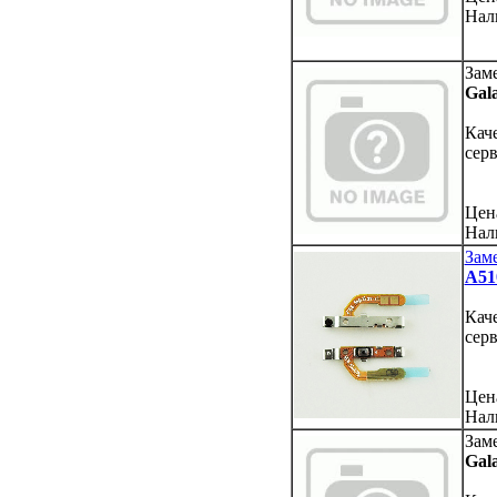
Нал
Зам
Gal
Кач
сер
Цен
Нал
Зам
A51
Кач
сер
Цен
Нал
Зам
Gal