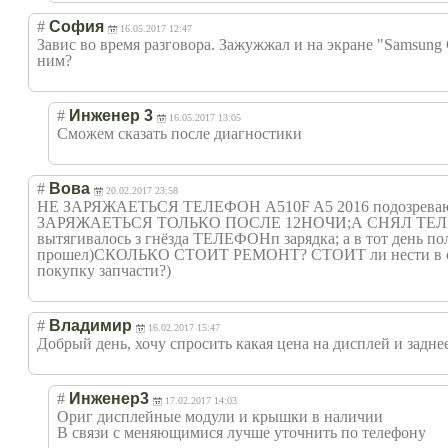
#
София
16.05.2017 12:47
Завис во время разговора. Зажужжал и на экране "Samsung 
ним?
#
Инженер 3
16.05.2017 13:05
Сможем сказать после диагностики
#
Вова
20.02.2017 23:58
НЕ ЗАРЯЖАЕТЬСЯ ТЕЛЕФОН А510F A5 2016 подозреваю
ЗАРЯЖАЕТЬСЯ ТОЛЬКО ПОСЛЕ 12НОЧИ;А СНЯЛ ТЕЛЕФОН
вытягивалось з гнёзда ТЕЛЕФОНп зарядка; а в тот день пол
прошел)СКОЛЬКО СТОИТ РЕМОНТ? СТОИТ ли нести в сервис
покупку запчасти?)
#
Владимир
16.02.2017 15:47
Добрый день, хочу спросить какая цена на дисплей и заднее 
#
Инженер3
17.02.2017 14:03
Ориг дисплейные модули и крышки в наличии
В связи с меняющимися лучше уточнить по телефону