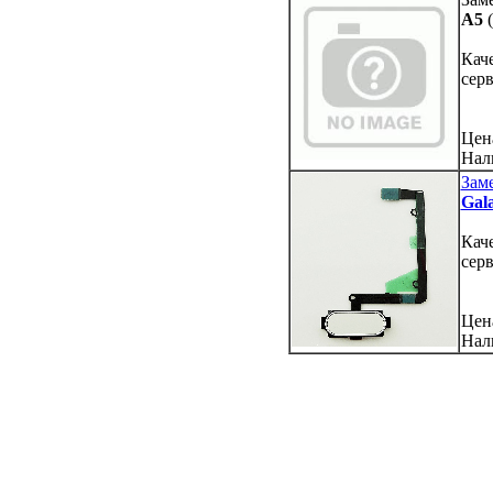
A5
Кач
сер
Цен
Нал
Зам
Gal
Кач
сер
Цен
Нал