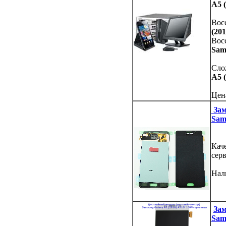
A5 (
Вос
(201
Вос
Sam
Сло
A5 (
Цен
Зам
Sam
Кач
сер
Нал
Зам
Sam