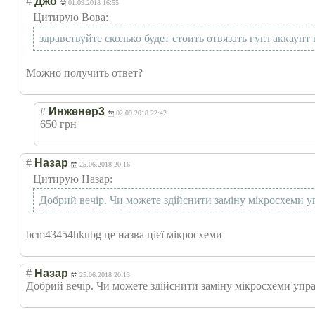
#
Джо
01.09.2018 16:55
Цитирую Вова:
здравствуйте сколько будет стоить отвязать гугл аккаунт 
Можно получить ответ?
#
Инженер3
02.09.2018 22:42
650 грн
#
Назар
25.06.2018 20:16
Цитирую Назар:
Добрий вечір. Чи можете здійснити заміну мікросхеми уп
bcm43454hkubg це назва цієї мікросхеми
#
Назар
25.06.2018 20:13
Добрий вечір. Чи можете здійснити заміну мікросхеми управ