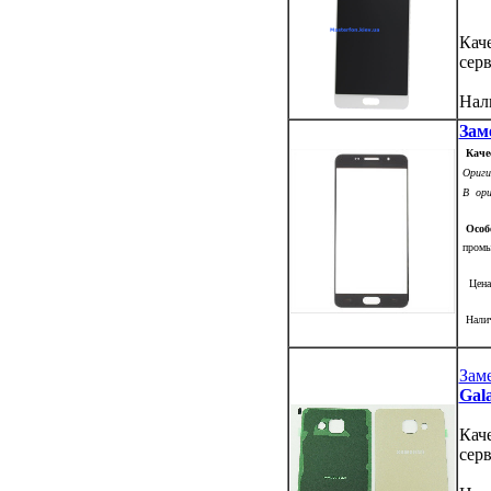
Кач
сер
Нал
Зам
Качес
Оригин
В ориг
Особе
промыш
Цена:
Наличи
Зам
Gal
Кач
сер