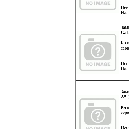
Цен
Нал
Зам
Gal
Кач
сер
Цен
Нал
Зам
A5
Кач
сер
Цен