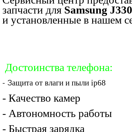
запчасти для
Samsung J330f
и установленные в нашем с
Достоинства телефона:
Подробнее:
http://rozetka.com.ua/samsung_sm_j320hzkdsek/p7646250/?
gclid=CjwKEAjwnebABRCjpvr13dHL8DsSJABB-
ILJMpd0G2ImhQI3gBjoxEx2RJFUKVey2jW105tVS5oENRoCcxnw_wc
- З
ащита от влаги и пыли ip68
- Качество камер
- Автономность работы
- Быстрая зарядка