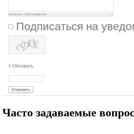
Осталось:
1000
символов
Подписаться на уведо
Обновить
Отправить
Чacтo зaдaвaeмыe вoпpo