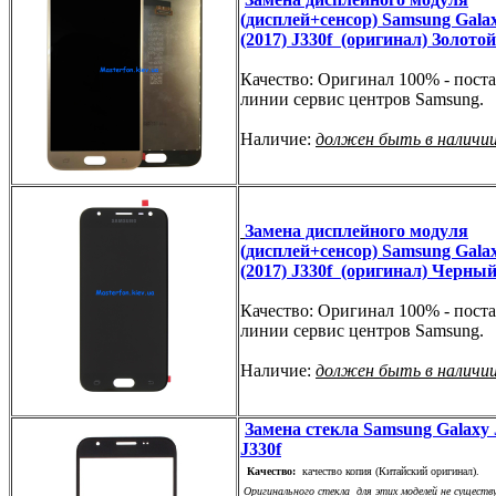
(дисплей+сенсор) Samsung Gala
(2017) J330f (оригинал) Золотой
Качество: Оригинал 100% - поста
линии сервис центров Samsung.
Наличие:
должен быть в наличи
Замена дисплейного модуля
(дисплей+сенсор) Samsung Gala
(2017) J330f (оригинал) Черны
Качество: Оригинал 100% - поста
линии сервис центров Samsung.
Наличие:
должен быть в наличи
Замена стекла Samsung Galaxy J
J330f
Качество:
качество копия (Китайский оригинал).
Оригинального стекла для этих моделей не существ