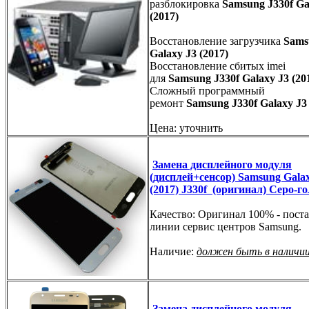
разблокировка
Samsung J330f Ga
(2017)
Восстановление загрузчика
Sams
Galaxy J3 (2017)
Восстановление сбитых imei
для
Samsung J330f Galaxy J3 (20
Сложный программный
ремонт
Samsung J330f Galaxy J3 
Цена: уточнить
Замена дисплейного модуля
(дисплей+сенсор) Samsung Gala
(2017) J330f (оригинал) Серо-г
Качество: Оригинал 100% - поста
линии сервис центров Samsung.
Наличие:
должен быть в наличи
Замена дисплейного модуля