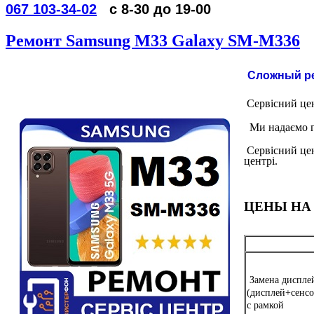
067 103-34-02
с 8-30 до 19-00
Ремонт Samsung M33 Galaxy SM-M336
Сложный ре
Сервісний цен
Ми надаємо г
Сервісний цен
центрі.
ЦЕНЫ НА
Замена диспле
(дисплей+сенсо
c рамкой