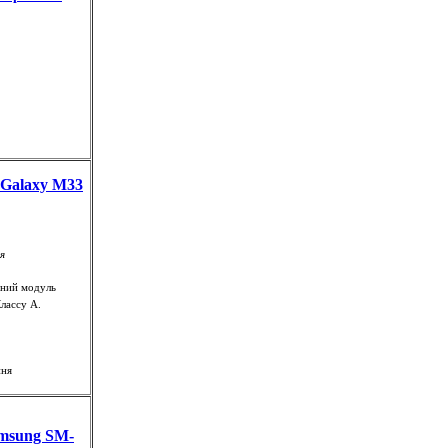
 Galaxy M33
ля
йний модуль
лассу А.
ння
amsung SM-