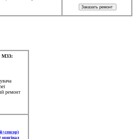
 M33:
увача
mei
ий ремонт
й+сенсор)
 оригінал