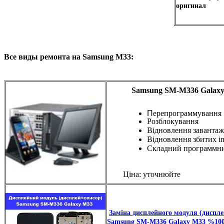
оригинал
Все виды ремонта на Samsung M33:
Samsung SM-M336 Galaxy
П
ерепрограммування
Розблокування
Відновлення завантаж
Відновлення збитих i
Складний программн
Ціна: уточнюйте
Заміна дисплейного модуля (диспле
Samsung SM-M336 Galaxy M33 %100