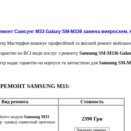
монт Самсунг М33 Galaxy
SM-M336 замена микросхем, 
тр Мастерфон виконує професійний та якісний ремонт мобільн
арантію на ВСІ види послуг з ремонту
Samsung SM-M336 Gala
тр надає гарантію на корпуси та запчастини для
Samsung SM-M
 РЕМОНТ SAMSUNG M33:
Вид ремонта
Стоимость
йного модуля
Samsung M33
2390 Грн
р +рамка) сервисный оригинал