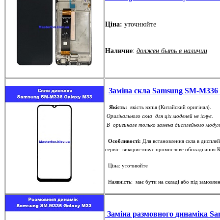
Ціна:
уточнюйте
Наличие
:
должен быть в наличии
Заміна скла Samsung SM-M336
Якість:
якість копія (Китайский оригінал).
Оригінального скла для ціх моделей не існує.
В оригинале только замена дисплейного моду
Особливості:
Для встановлення скла в диспле
сервіс використовує промислове оболаднання К
Ціна: уточнюйте
Наявність: має бути на складі або під замовле
Заміна размовного динаміка S