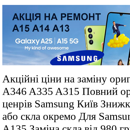
Акційні ціни на заміну ори
A346 A335 A315 Повний ориг
ценрів Samsung Київ Знижки
або скла окремо Для Sams
A135 Заміна скла від 980 г