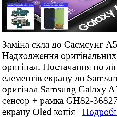
Заміна скла до Сасмсунг А
Надходження оригінальних
оригінал. Постачання по лін
елементів екрану до Samsu
оригінал Samsung Galaxy 
сенсор + рамка GH82-36827
екрану Oled копія
Подроб