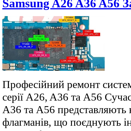
Samsung A26 A36 A56 З
Професійний ремонт систе
серії A26, A36 та A56 Суча
A36 та A56 представляють 
флагманів, що поєднують ін