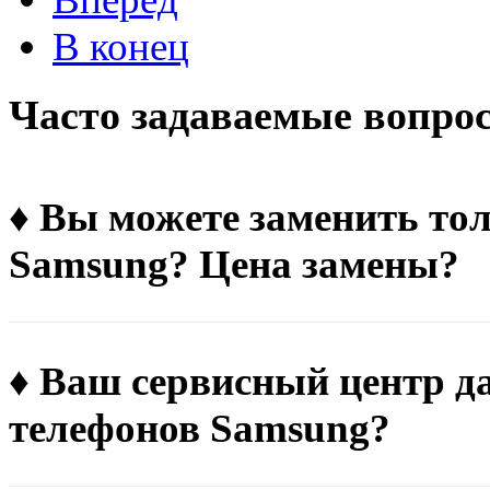
В конец
Чacтo зaдaвaeмыe вoпpo
♦ Вы можете заменить тол
Samsung? Цена замены?
♦ Ваш сервисный центр д
телефонов Samsung?