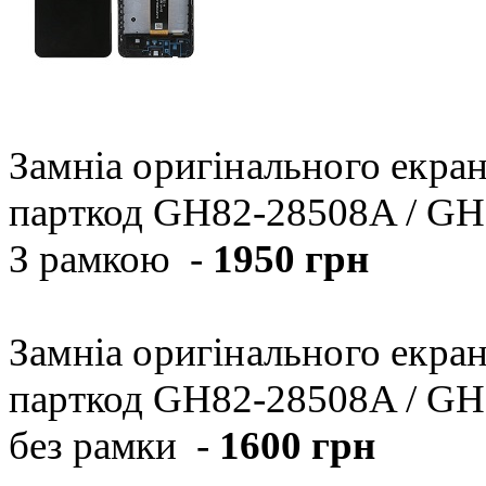
Замніа оригінального екра
парткод GH82-28508A / GH
З рамкою -
1950 грн
Замніа оригінального екра
парткод GH82-28508A / GH
без рамки -
1600 грн