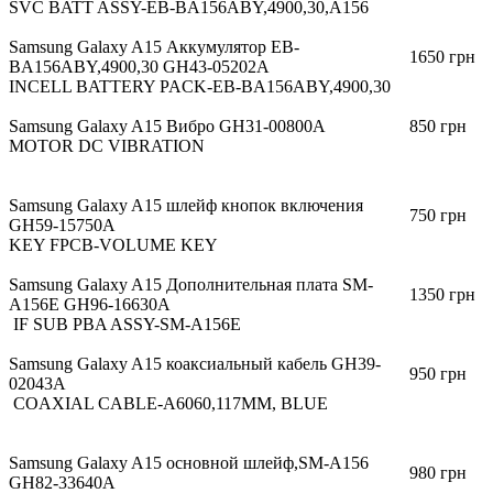
SVC BATT ASSY-EB-BA156ABY,4900,30,A156
Samsung Galaxy A15 Аккумулятор EB-
1650 грн
BA156ABY,4900,30 GH43-05202A
INCELL BATTERY PACK-EB-BA156ABY,4900,30
Samsung Galaxy A15 Вибро GH31-00800A
850 грн
MOTOR DC VIBRATION
Samsung Galaxy A15 шлейф кнопок включения
750 грн
GH59-15750A
KEY FPCB-VOLUME KEY
Samsung Galaxy A15 Дополнительная плата SM-
1350 грн
A156E GH96-16630A
IF SUB PBA ASSY-SM-A156E
Samsung Galaxy A15 коаксиальный кабель GH39-
950 грн
02043A
COAXIAL CABLE-A6060,117MM, BLUE
Samsung Galaxy A15 основной шлейф,SM-A156
980 грн
GH82-33640A