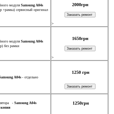
2000грн
йного модуля
Samsung A04s
р +рамка) сервисный оригинал
>
1650грн
йного модуля
Samsung A04s
р) без рамки
>
1250 грн
Samsung A04s
- отдельно
1250грн
лятора -
Samsung A04s
 копия