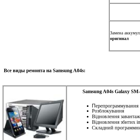
Замена аккуму
оригинал
Все виды ремонта на Samsung A04s:
Samsung A04s Galaxy SM
П
ерепрограммування
Розблокування
Відновлення завантаж
Відновлення збитих i
Складний программн