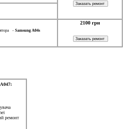
2100 грн
лятора -
Samsung A04s
-A047:
увача
mei
ий ремонт