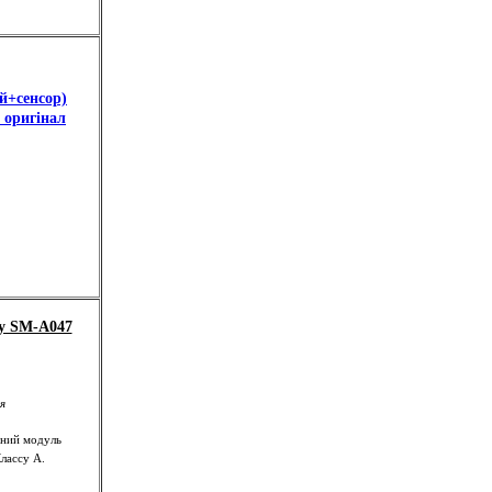
й+сенсор)
 оригінал
xy SM-A047
ля
йний модуль
лассу А.