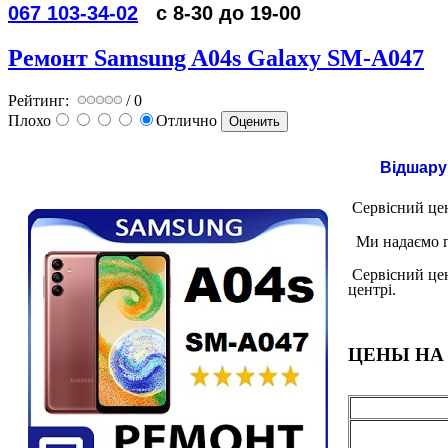
067 103-34-02
с 8-30 до 19-00
Ремонт Samsung A04s Galaxy SM-A047
Рейтинг:
/ 0
Плохо
Отлично
Відшару
Сервісний цен
Ми надаємо г
Сервісний цен
центрі.
ЦЕНЫ НА 