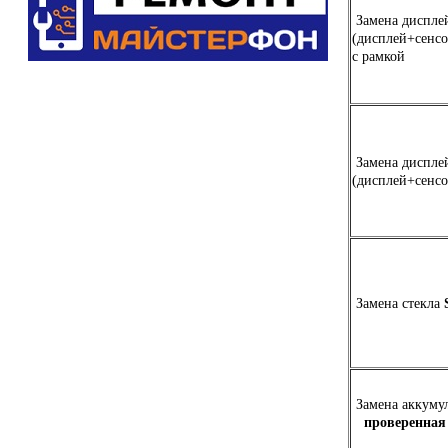
Замена диспле
(дисплей+сенсо
c рамкой
Замена диспле
(дисплей+сенсо
Замена стекла
Замена аккуму
проверенная