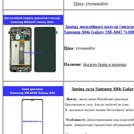
Ціна: уточнюйте
Заміна дисплейного модуля (диспле
Samsung A04s Galaxy SM-A047 %100
Ціна:
уточнюйте
Наличие
:
должен быть в наличии
Заміна скла Samsung A04s Gala
Якість:
якість копія (Китайский оригінал).
Оригінального скла для ціх моделей не існує.
В оригинале только замена дисплейного моду
Особливості:
Для встановлення скла в диспле
сервіс використовує промислове оболаднання К