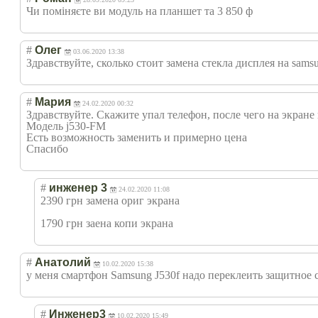
Чи поміняєте ви модуль на планшет та 3 850 ф
#
Олег
03.06.2020 13:38
Здравствуйте, сколько стоит замена стекла дисплея на samsu
#
Мария
24.02.2020 00:32
Здравствуйте. Скажите упал телефон, после чего на экране
Модель j530-FM
Есть возможность заменить и примерно цена
Спасибо
#
инженер 3
24.02.2020 11:08
2390 грн замена ориг экрана
1790 грн заена копи экрана
#
Анатолий
10.02.2020 15:38
у меня смартфон Samsung J530f надо переклеить защитное с
#
Инженер3
10.02.2020 15:49