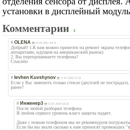
отделения сенсора от дисплея. 
установки в дисплейный модул
Комментарии
#
OLENA
25.05.2021 04:51
Добрый! 1.К вам можно привезти на ремонт экрана телефо
аппаратами, идущим на американский рынок)
2. Вы перепрошиваете телефоны?
Спасибо
#
Ievhen Kuvshynov
17.07.2019 11:31
Если у Вас заменить только стекло (дисплей не пострадал)
ранее?
#
Инженер3
21.07.2019 18:23
После любой разборки телефона
В любом сервисе уровень влаго защиты падает.
Даже с новым телефоном мы не рекомендуем погружатьс
Если бы вы знали сколько к нам приносят промокших 