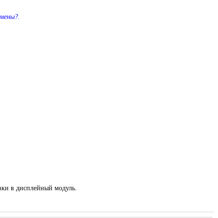
амены?.
овки в дисплейный модуль.