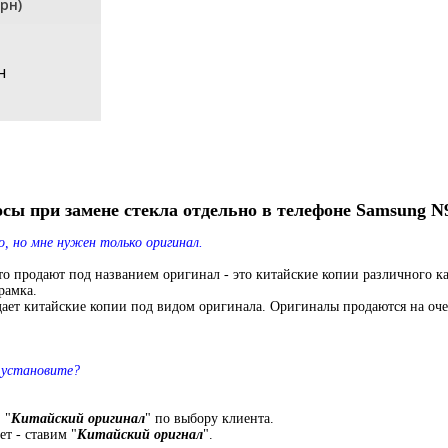
рн)
н
сы при замене стекла отдельно в телефоне Samsung N97
, но мне нужен только оригинал.
о продают под названием оригинал - это китайские копии различного ка
амка.
айские копии под видом оригинала. Оригиналы продаются на очень не
 установите?
 "
Китайский оригинал
" по выбору клиента.
ет - ставим "
Китайский оригнал
".