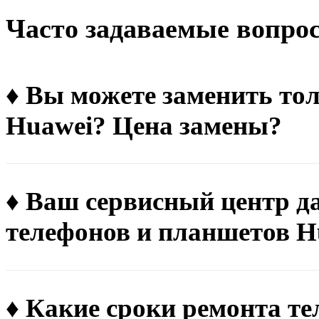
Чacтo зaдaвaeмыe вoпpo
♦ Вы можете заменить тол
Huawei? Цена замены?
♦ Ваш сервисный центр д
телефонов и планшетов H
♦ Какие сроки ремонта т