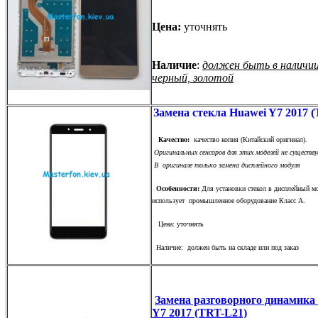
Цена:
уточнять
Наличие
:
должен быть в наличии
черный, золотой
Замена стекла Huawei Y7 2017 
Качество:
качество копия (Китайский оригинал).
Оригинальных сенсоров для этих моделей не существу
В оригинале только замена дисплейного модуля
Особенности:
Для установки стекол в дисплейный м
использует промышленное оборудование Класс А.
Цена: уточнять
Наличие: должен быть на складе или под заказ
Замена разговорного динамика
Y7 2017 (TRT-L21)