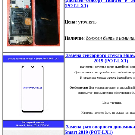
(дисплей+сенсор) Huawei P S
(POT-LX1)
Цена:
уточнять
Наличие
:
должен быть в наличи
Замена сенсорного стекла Huaw
2019 (POT-LX1)
Качество:
качество копия (Китайский ори
Оригинальных сенсоров для этих моделей не с
В оригинале только замена дисплейного 
Особенности:
Для установки стекол в дисплейный
использует промышленное оборудование Кл
Цена: уточнять
Наличие: должен быть на складе или под 
Замена разговорного динамика
Smart 2019 (POT-LX1)