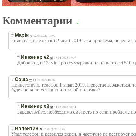
Комментарии
#
Марія
12.04.2023 17:06
вітаю вас, в телефоні P smart 2019 така проблема, перестав
#
Инженер #2
12.04.2023 17:07
Доброго дня! Заміна роз'ємузарядки це по вартості 510 г
#
Саша
14.03.2023 10:36
Приветствую, телефон P smart 2019. Перестал заряжаться, то
будет цена по устранению такой поломки?
#
Инженер #3
14.03.2023 10:54
Здравствуйте, необходимо смотреть но если проблема по 
#
Валентин
11.03.2023 16:07
Упал телефон и разбился экран, и частично не реагирует с