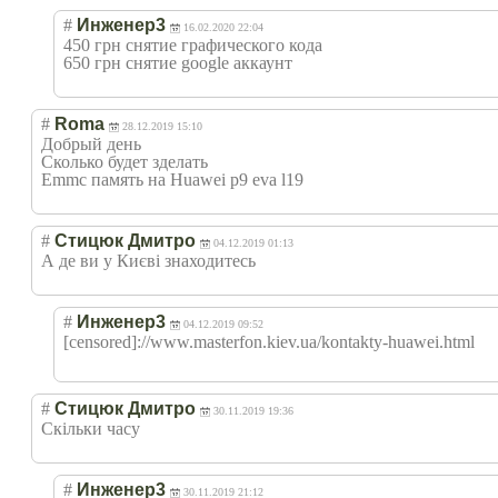
#
Инженер3
16.02.2020 22:04
450 грн снятие графического кода
650 грн снятие google аккаунт
#
Roma
28.12.2019 15:10
Добрый день
Сколько будет зделать
Emmc память на Huawei p9 eva l19
#
Стицюк Дмитро
04.12.2019 01:13
А де ви у Києві знаходитесь
#
Инженер3
04.12.2019 09:52
[censored]://ww
w.masterfon.kie
v.ua/kontakty-h
uawei.html
#
Стицюк Дмитро
30.11.2019 19:36
Скільки часу
#
Инженер3
30.11.2019 21:12