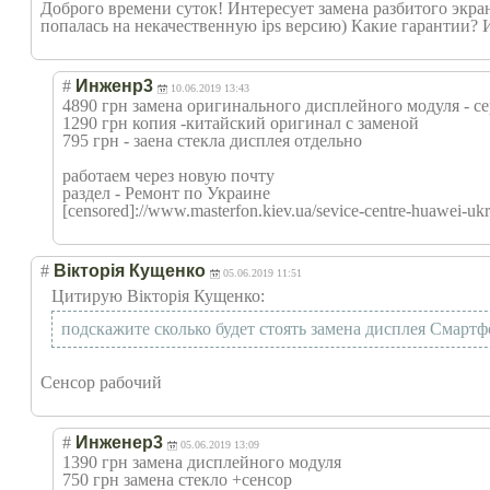
Доброго времени суток! Интересует замена разбитого экран
попалась на некачественную ips версию) Какие гарантии? И
#
Инженр3
10.06.2019 13:43
4890 грн замена оригинального дисплейного модуля - 
1290 грн копия -китайский оригинал с заменой
795 грн - заена стекла дисплея отдельно
работаем через новую почту
раздел - Ремонт по Украине
[censored]://www.masterfon.kiev.ua/sevice-centre-huawei-ukr
#
Вікторія Кущенко
05.06.2019 11:51
Цитирую Вікторія Кущенко:
подскажите сколько будет стоять замена дисплея Смартф
Сенсор рабочий
#
Инженер3
05.06.2019 13:09
1390 грн замена дисплейного модуля
750 грн замена стекло +сенсор