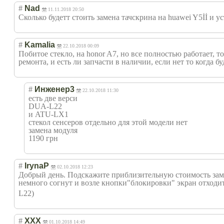
#
Nad
11.11.2018 20:50
Сколько будетт стоить замена тачскрина на huawei Y5İİ и у
#
Kamalia
22.10.2018 00:09
Побитое стекло, на honor A7, но все полностью работает, т
ремонта, и есть ли запчасти в наличии, если нет то когда б
#
Инженер3
22.10.2018 11:30
есть две верси
DUA-L22
и ATU-LX1
стекол сенсеров отдельно для этой модели нет
замена модуля
1190 грн
#
IrynaP
02.10.2018 12:23
Добрый день. Подскажите приблизительную стоимость замен
немного согнут и возле кнопки"блокиров
ки" экран отходит
L22)
#
XXX
01.10.2018 14:49