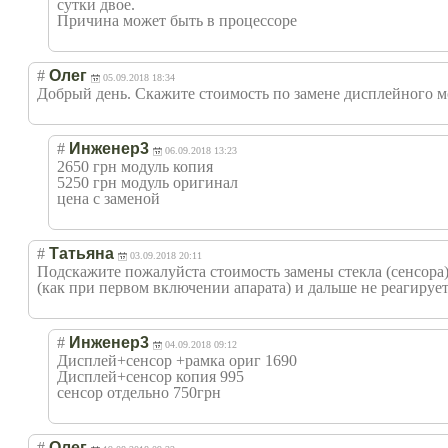
сутки двое.
Причина может быть в процессоре
#
Олег
05.09.2018 18:34
Добрый день. Cкажите стоимость по замене дисплейного мо
#
Инженер3
06.09.2018 13:23
2650 грн модуль копия
5250 грн модуль оригинал
цена с заменой
#
Татьяна
03.09.2018 20:11
Подскажите пожалуйста стоимость замены стекла (сенсора) 
(как при первом включении апарата) и дальше не реагирует
#
Инженер3
04.09.2018 09:12
Дисплей+сенсор +рамка ориг 1690
Дисплей+сенсор копия 995
сенсор отдельно 750грн
#
Олег