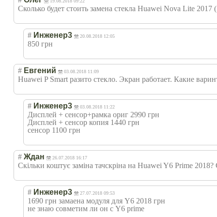
19.08.2018 09:22
Сколько будет стоить замена стекла Huawei Nova Lite 2017
#
Инженер3
20.08.2018 12:05
850 грн
#
Евгений
03.08.2018 11:09
Huawei P Smart разито стекло. Экран работает. Какие вари
#
Инженер3
03.08.2018 11:22
Дисплей + сенсор+рамка ориг 2990 грн
Дисплей + сенсор копия 1440 грн
сенсор 1100 грн
#
Ждан
26.07.2018 16:17
Скільки коштує заміна тачскріна на Huawei Y6 Prime 2018? 
#
Инженер3
27.07.2018 09:53
1690 грн замаена модуля для Y6 2018 грн
не знаю совметим ли он с Y6 prime