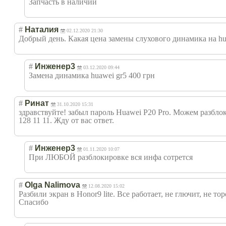
Запчасть в наличии
#
Наталия
02.12.2020 21:30
Добрый день. Какая цена замены слухового динамика на h
#
Инженер3
03.12.2020 09:44
Замена динамика huawei gr5 400 грн
#
Ринат
31.10.2020 15:31
здравствуйте! забыл пароль Huawei P20 Pro. Можем разбло
128 11 11. Жду от вас ответ.
#
Инженер3
01.11.2020 10:07
При ЛЮБОЙ разблокировке вся инфа сотрется
#
Olga Nаlimova
12.08.2020 15:02
Разбили экран в Honor9 lite. Все работает, не глючит, не то
Спасибо