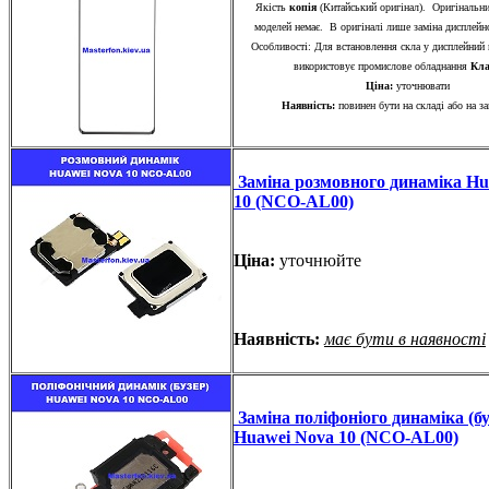
Якість
копія
(Китайський оригінал). Оригінальни
моделей немає. В оригіналі лише заміна диспле
Особливості: Для встановлення скла у дисплейний 
використовує промислове обладнання
Кла
Ціна:
уточнювати
Наявність:
повинен бути на складі або на з
Заміна розмовного динаміка Hu
10 (NCO-AL00)
Ціна:
уточнюйте
Наявність:
має бути в наявності
Заміна поліфоніого динаміка (бу
Huawei Nova 10 (NCO-AL00)