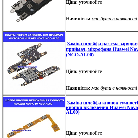
Ціна:
уточнюйте
Наявність:
має бути в наявності
Заміна шлейфа раз'єма зарядки,
приймач, мікрофона Huawei Nov
(NCO-AL00)
Ціна:
уточнюйте
Наявність:
має бути в наявності
Заміна шлейфа кнопок гучності
кнопки включення Huawei Nova
AL00)
Ціна:
уточнюйте