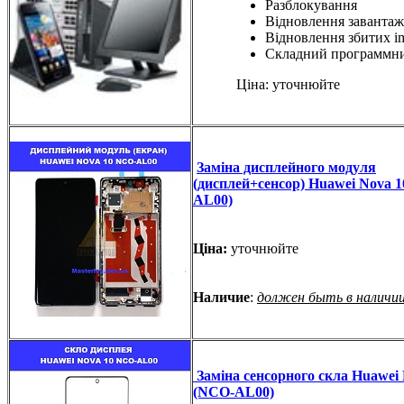
Разблокування
Відновлення завантаж
Відновлення збитих i
Складний программн
Ціна: уточнюйте
Заміна дисплейного модуля
(дисплей+сенсор) Huawei Nova 
AL00)
Ціна:
уточнюйте
Наличие
:
должен быть в наличи
Заміна сенсорного скла Huawei 
(NCO-AL00)