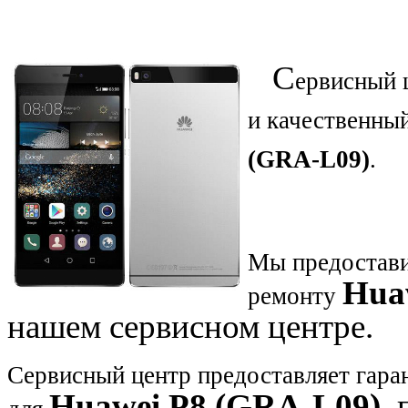
С
ервисный 
и качественны
(GRA-L09)
.
Мы предостави
Hua
ремонту
нашем сервисном центре.
Сервисный центр предоставляет гаран
Huawei
P8
(GRA-L09)
,