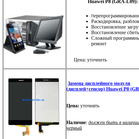
Huawei
P8
(GRA-L09)
:
ерепрограммирован
П
Раскодировка, разбло
Восстановление загру
Восстановление сбиты
Сложный программн
ремонт
Цена: уточнить
Замена дисплейного модуля
(дисплей+сенсор) Huawei P8 (G
Цена:
уточнять
Наличие
:
должен быть в наличии
черный