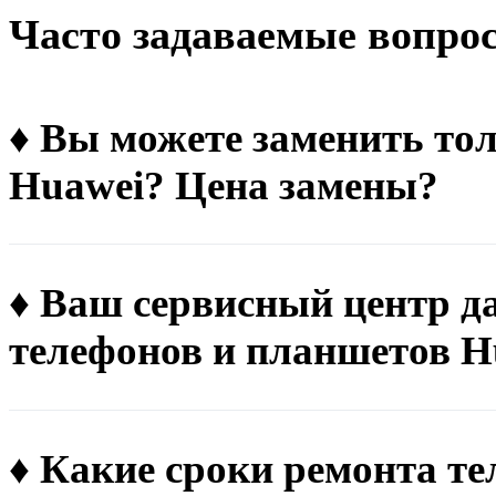
Чacтo зaдaвaeмыe вoпpo
♦ Вы можете заменить тол
Huawei? Цена замены?
♦ Ваш сервисный центр д
телефонов и планшетов H
♦ Какие сроки ремонта т