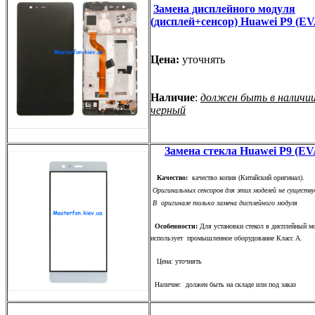
Замена дисплейного модуля
(дисплей+сенсор) Huawei P9 (E
Цена:
уточнять
Наличие
:
должен быть в наличии
черный
Замена стекла Huawei P9 (EV
Качество:
качество копия (Китайский оригинал).
Оригинальных сенсоров для этих моделей не существу
В оригинале только замена дисплейного модуля
Особенности:
Для установки стекол в дисплейный м
использует промышленное оборудование Класс А.
Цена: уточнять
Наличие: должен быть на складе или под заказ