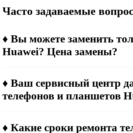
Чacтo зaдaвaeмыe вoпpo
♦ Вы можете заменить тол
Huawei? Цена замены?
♦ Ваш сервисный центр д
телефонов и планшетов H
♦ Какие сроки ремонта т