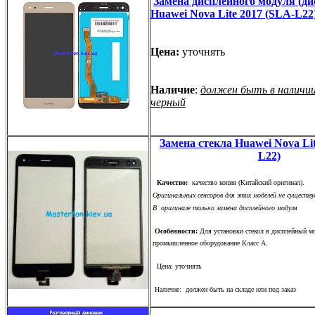
Замена дисплейного модуля (ди
Huawei Nova Lite 2017 (SLA-L22
Цена:
уточнять
Наличие
:
должен быть в наличии
черный
Замена стекла Huawei Nova Lit
L22)
Качество:
качество копия (Китайский оригинал).
Оригинальных сенсоров для этих моделей не существу
В оригинале только замена дисплейного модуля
Особенности:
Для установки стекол в дисплейный мо
промышленное оборудование Класс А.
Цена: уточнять
Наличие: должен быть на складе или под заказ