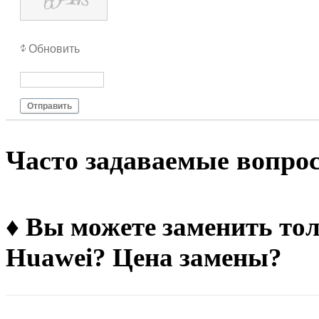
Обновить
Отправить
Чacтo зaдaвaeмыe вoпpo
♦ Вы можете заменить тол
Huawei? Цена замены?