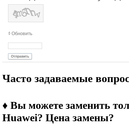
Обновить
Отправить
Чacтo зaдaвaeмыe вoпpo
♦ Вы можете заменить тол
Huawei? Цена замены?