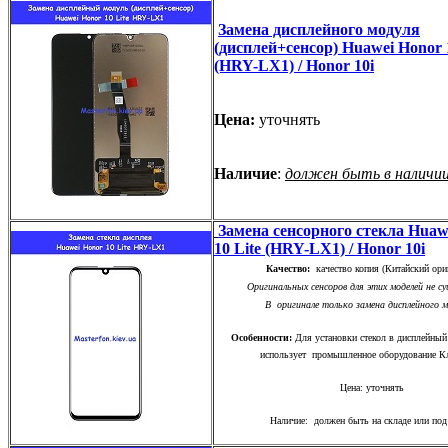
Замена дисплейного модуля
(дисплей+сенсор) Huawei Honor 1
(HRY-LX1) / Honor 10i
Цена:
уточнять
Наличие
:
должен быть в наличи
Замена сенсорного стекла Huaw
10 Lite (HRY-LX1) / Honor 10i
Качество:
качество копия (Китайский ори
Оригинальных сенсоров для этих моделей не с
В оригинале только замена дисплейного 
Особенности:
Для установки стекол в дисплейный
использует промышленное оборудование Кл
Цена: уточнять
Наличие: должен быть на складе или под 