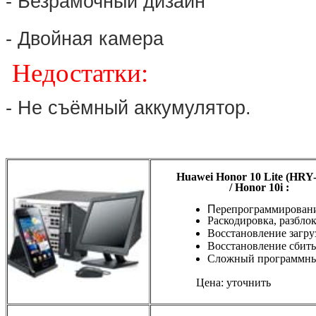
- Безрамочный дизайн
- Двойная камера
Недостатки:
- Не съёмный аккумулятор.
Huawei Honor 10 Lite (HRY
/ Honor 10i
:
П
ерепрограммирован
Раскодировка, разбло
Восстановление загру
Восстановление сбиты
Сложный программны
Цена: уточнить