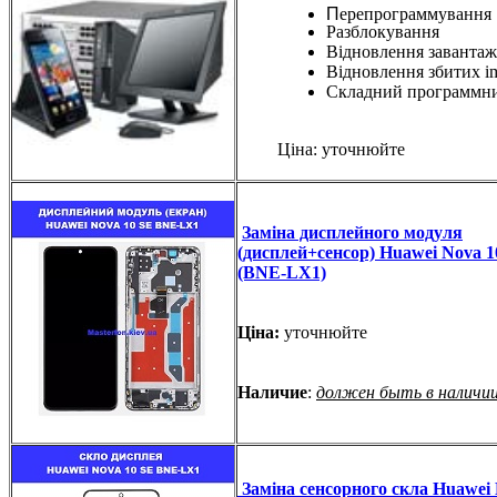
П
ерепрограммування
Разблокування
Відновлення завантаж
Відновлення збитих i
Складний программн
Ціна: уточнюйте
Заміна дисплейного модуля
(дисплей+сенсор) Huawei Nova 1
(BNE-LX1)
Ціна:
уточнюйте
Наличие
:
должен быть в наличи
Заміна сенсорного скла Huawei 