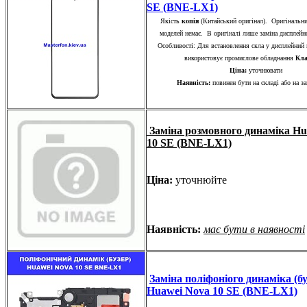
SE (BNE-LX1)
Якість
копія
(Китайський оригінал). Оригінальни
моделей немає. В оригіналі лише заміна диспле
Особливості: Для встановлення скла у дисплейний 
використовує промислове обладнання
Кла
Ціна:
уточнювати
Наявність:
повинен бути на складі або на з
Заміна розмовного динаміка Hu
10 SE (BNE-LX1)
Ціна:
уточнюйте
Наявність:
має бути в наявності
Заміна поліфоніого динаміка (бу
Huawei Nova 10 SE (BNE-LX1)