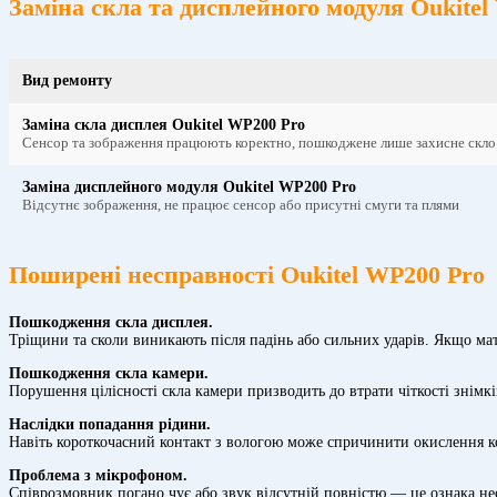
Заміна скла та дисплейного модуля Oukitel
Вид ремонту
Заміна скла дисплея Oukitel WP200 Pro
Сенсор та зображення працюють коректно, пошкоджене лише захисне скло
Заміна дисплейного модуля Oukitel WP200 Pro
Відсутнє зображення, не працює сенсор або присутні смуги та плями
Поширені несправності Oukitel WP200 Pro
Пошкодження скла дисплея.
Тріщини та сколи виникають після падінь або сильних ударів. Якщо ма
Пошкодження скла камери.
Порушення цілісності скла камери призводить до втрати чіткості знімк
Наслідки попадання рідини.
Навіть короткочасний контакт з вологою може спричинити окислення конт
Проблема з мікрофоном.
Співрозмовник погано чує або звук відсутній повністю — це ознака н