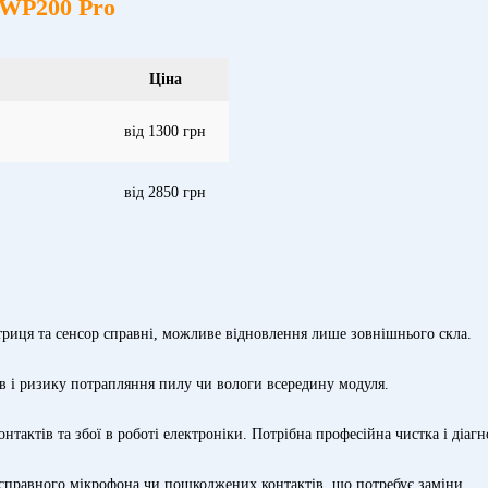
 WP200 Pro
Ціна
від 1300 грн
від 2850 грн
триця та сенсор справні, можливе відновлення лише зовнішнього скла.
ів і ризику потрапляння пилу чи вологи всередину модуля.
актів та збої в роботі електроніки. Потрібна професійна чистка і діагн
есправного мікрофона чи пошкоджених контактів, що потребує заміни.