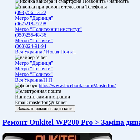
Позвонить / написать
Телефоны
(093)756-13-22
Метро "Дарниця"
(067)218-77-98
Метро "Политехнич институт"
(050)255-48-36
Метро "Позняки"
(063)024-91-94
Вся Украина / Новая Почта"
Viber
Метро "Дарниця"
Метро "Позняки"
Метро "Политех"
Вся Украина/Н П
https://www.facebook.com/Maisterfon/
Написать администрации
Email:
masterfon@ukr.net
Ремонт Oukitel WP200 Pro > Заміна дин