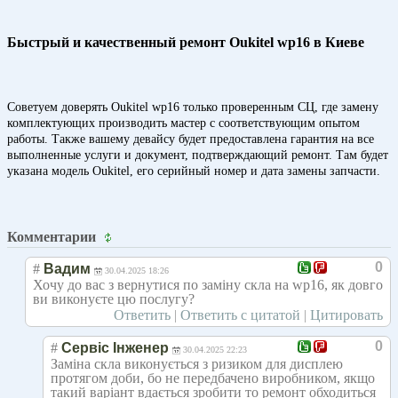
Быстрый и качественный ремонт Oukitel wp16 в Киеве
Советуем доверять Oukitel wp16 только проверенным СЦ, где замену
комплектующих производить мастер с соответствующим опытом
работы. Также вашему девайсу будет предоставлена гарантия на все
выполненные услуги и документ, подтверждающий ремонт. Там будет
указана модель Oukitel, его серийный номер и дата замены запчасти.
Комментарии
0
#
Вадим
30.04.2025 18:26
Хочу до вас з вернутися по заміну скла на wp16, як довго
ви виконуєте цю послугу?
Ответить
|
Ответить с цитатой
|
Цитировать
0
#
Сервіс Інженер
30.04.2025 22:23
Заміна скла виконується з ризиком для дисплею
протягом доби, бо не передбачено виробником, якщо
такий варіант вдається зробити то ремонт обходиться