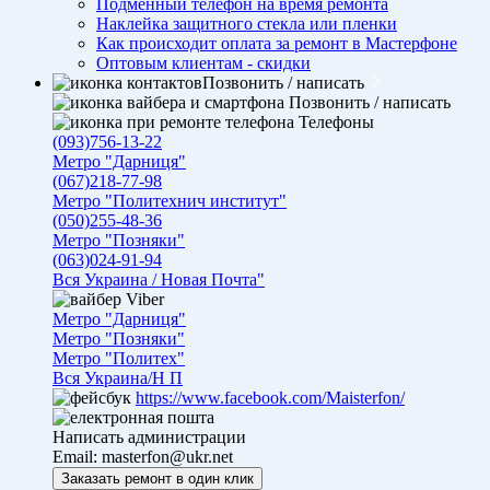
Подменный телефон на время ремонта
Наклейка защитного стекла или пленки
Как происходит оплата за ремонт в Мастерфоне
Оптовым клиентам - скидки
Позвонить / написать
Позвонить / написать
Телефоны
(093)756-13-22
Метро "Дарниця"
(067)218-77-98
Метро "Политехнич институт"
(050)255-48-36
Метро "Позняки"
(063)024-91-94
Вся Украина / Новая Почта"
Viber
Метро "Дарниця"
Метро "Позняки"
Метро "Политех"
Вся Украина/Н П
https://www.facebook.com/Maisterfon/
Написать администрации
Email:
masterfon@ukr.net