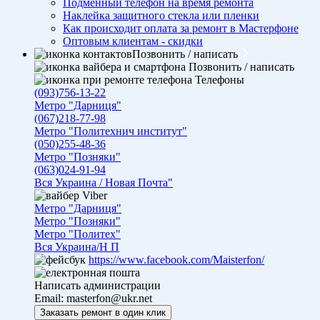
Подменный телефон на время ремонта
Наклейка защитного стекла или пленки
Как происходит оплата за ремонт в Мастерфоне
Оптовым клиентам - скидки
Позвонить / написать
Позвонить / написать
Телефоны
(093)756-13-22
Метро "Дарниця"
(067)218-77-98
Метро "Политехнич институт"
(050)255-48-36
Метро "Позняки"
(063)024-91-94
Вся Украина / Новая Почта"
Viber
Метро "Дарниця"
Метро "Позняки"
Метро "Политех"
Вся Украина/Н П
https://www.facebook.com/Maisterfon/
Написать администрации
Email:
masterfon@ukr.net