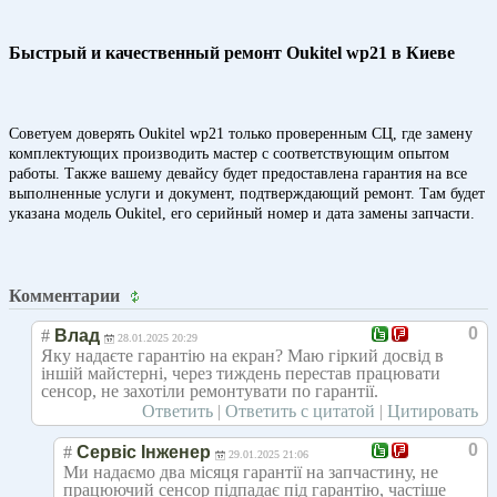
Быстрый и качественный ремонт Oukitel wp21 в Киеве
Советуем доверять Oukitel wp21 только проверенным СЦ, где замену
комплектующих производить мастер с соответствующим опытом
работы. Также вашему девайсу будет предоставлена гарантия на все
выполненные услуги и документ, подтверждающий ремонт. Там будет
указана модель Oukitel, его серийный номер и дата замены запчасти.
Комментарии
0
#
Влад
28.01.2025 20:29
Яку надаєте гарантію на екран? Маю гіркий досвід в
іншій майстерні, через тиждень перестав працювати
сенсор, не захотіли ремонтувати по гарантії.
Ответить
|
Ответить с цитатой
|
Цитировать
0
#
Сервіс Інженер
29.01.2025 21:06
Ми надаємо два місяця гарантії на запчастину, не
працюючий сенсор підпадає під гарантію, частіше