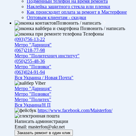
Подменный телефон на время ремонта
Наклейка защитного стекла или пленки
Как происходит оплата за ремонт в Мастерфоне
Оптовым клиентам - скидки
Позвонить / написать
Позвонить / написать
Телефоны
(093)756-13-22
Метро "Дарниця"
(067)218-77-98
Метро "Политехнич институт"
(050)255-48-36
Метро "Позняки"
(063)024-91-94
Вся Украина / Новая Почта"
Viber
Метро "Дарниця"
Метро "Позняки"
Метро "Политех"
Вся Украина/Н П
https://www.facebook.com/Maisterfon/
Написать администрации
Email:
masterfon@ukr.net