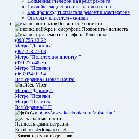
Подменный телефон на время ремонта
Наклейка защитного стекла или пленки
Как происходит оплата за ремонт в Мастерфоне
Оптовым клиентам - скидки
Позвонить / написать
Позвонить / написать
Телефоны
(093)756-13-22
Метро "Дарниця"
(067)218-77-98
Метро "Политехнич институт"
(050)255-48-36
Метро "Позняки"
(063)024-91-94
Вся Украина / Новая Почта"
Viber
Метро "Дарниця"
Метро "Позняки"
Метро "Политех"
Вся Украина/Н П
https://www.facebook.com/Maisterfon/
Написать администрации
Email:
masterfon@ukr.net