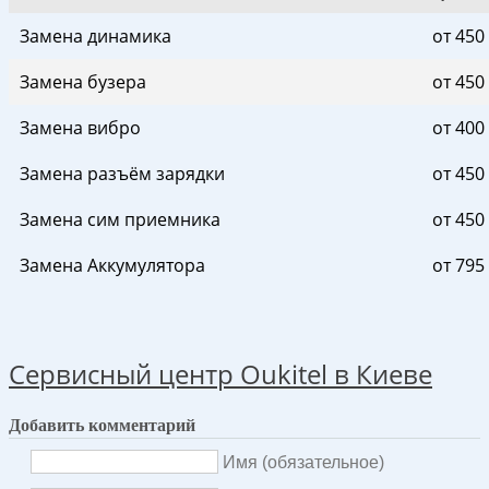
Замена динамика
от 450
Замена бузера
от 450
Замена вибро
от 400
Замена разъём зарядки
от 450
Замена сим приемника
от 450
Замена Аккумулятора
от 795
Сервисный центр Oukitel в Киеве
Добавить комментарий
Имя (обязательное)