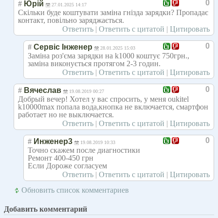
0
#
Юрій
27.01.2025 14:17
Скільки буде коштувати заміна гнізда зарядки? Пропадає
контакт, повільно заряджається.
Ответить
|
Ответить с цитатой
|
Цитировать
0
#
Сервіс Інженер
28.01.2025 15:03
Заміна роз'єма зарядки на k1000 коштує 750грн.,
заміна виконується протягом 2-3 годин.
Ответить
|
Ответить с цитатой
|
Цитировать
0
#
Вячеслав
19.08.2019 00:27
Добрый вечер! Хотел у вас спросить, у меня oukitel
k10000max попала вода,кнопка не включается, смартфон
работает но не выключается.
Ответить
|
Ответить с цитатой
|
Цитировать
0
#
Инженер3
19.08.2019 10:33
Точно скажем после диагностики
Ремонт 400-450 грн
Если Дороже согласуем
Ответить
|
Ответить с цитатой
|
Цитировать
Обновить список комментариев
Добавить комментарий