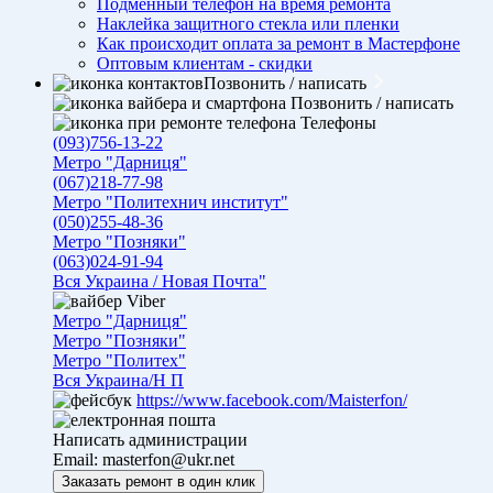
Подменный телефон на время ремонта
Наклейка защитного стекла или пленки
Как происходит оплата за ремонт в Мастерфоне
Оптовым клиентам - скидки
Позвонить / написать
Позвонить / написать
Телефоны
(093)756-13-22
Метро "Дарниця"
(067)218-77-98
Метро "Политехнич институт"
(050)255-48-36
Метро "Позняки"
(063)024-91-94
Вся Украина / Новая Почта"
Viber
Метро "Дарниця"
Метро "Позняки"
Метро "Политех"
Вся Украина/Н П
https://www.facebook.com/Maisterfon/
Написать администрации
Email:
masterfon@ukr.net