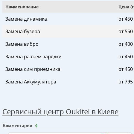
Наименование
Цена (
Замена динамика
от 450
Замена бузера
от 550
Замена вибро
от 400
Замена разъём зарядки
от 450
Замена сим приемника
от 450
Замена Аккумулятора
от 795
Сервисный центр Oukitel в Киеве
Комментарии