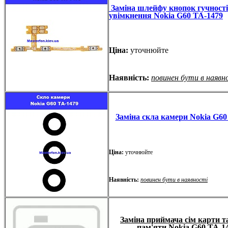
Заміна шлейфу кнопок гучності
увімкнення Nokia G60 TA-1479
Ціна:
уточнюйте
Наявність:
повинен бути в наявн
Заміна скла камери Nokia G60
Ціна:
уточнюйте
Наявність:
повинен бути в наявності
Заміна приймача сім карти т
пам'яти Nokia G60 TA-1