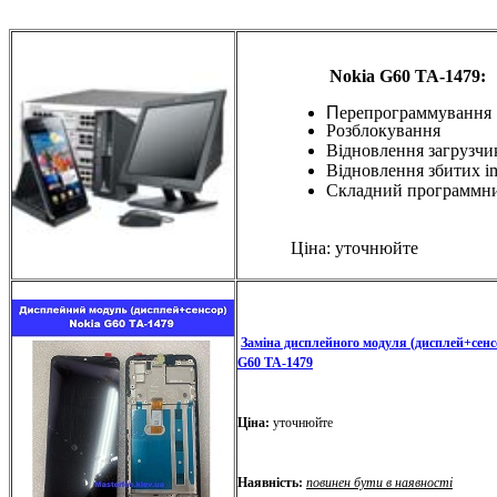
Nokia G60 TA-1479:
П
ерепрограммування
Розблокування
Відновлення загрузчи
Відновлення збитих i
Складний программн
Ціна: уточнюйте
Заміна дисплейного модуля (дисплей+сенс
G60 TA-1479
Ціна:
уточнюйте
Наявність:
повинен бути в наявності