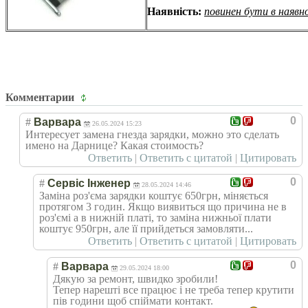
Наявність:
повинен бути в наявн
Комментарии
0
#
Варвара
26.05.2024 15:23
Интересует замена гнезда зарядки, можно это сделать
имено на Дарнице? Какая стоимость?
Ответить
|
Ответить с цитатой
|
Цитировать
0
#
Сервіс Інженер
28.05.2024 14:46
Заміна роз'єма зарядки коштує 650грн, міняється
протягом 3 годин. Якщо виявиться що причина не в
роз'ємі а в нижній платі, то заміна нижньої плати
коштує 950грн, але її прийдеться замовляти...
Ответить
|
Ответить с цитатой
|
Цитировать
0
#
Варвара
29.05.2024 18:00
Дякую за ремонт, швидко зробили!
Тепер нарешті все працює і не треба тепер крутити
пів години щоб спіймати контакт.