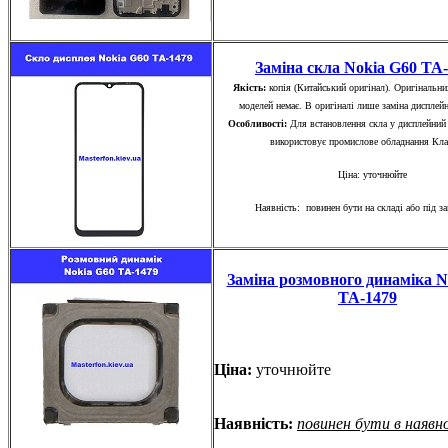
Заміна скла Nokia G60 TA
Якість:
копія (Китайський оригінал). Оригінальни
моделей немає. В оригіналі лише заміна дисплей
Особливості:
Для встановлення скла у дисплейний
використовує промислове обладнання Кла
Ціна: уточнюйте
Наявність: повинен бути на складі або під з
Заміна розмовного динаміка N
TA-1479
Ціна:
уточнюйте
Наявність:
повинен бути в наявн