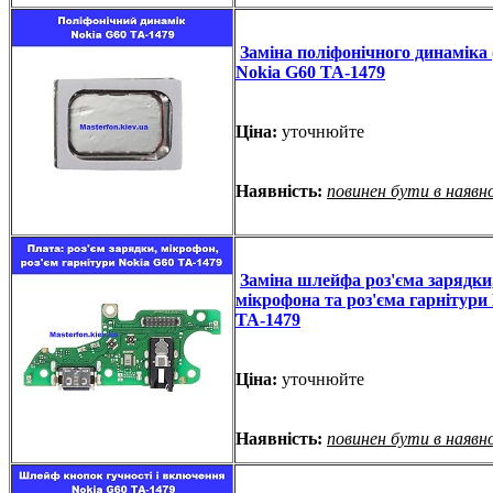
Заміна поліфонічного динаміка 
Nokia G60 TA-1479
Ціна:
уточнюйте
Наявність:
повинен бути в наявн
Заміна шлейфа роз'єма зарядки
мікрофона та роз'єма гарнітури
TA-1479
Ціна:
уточнюйте
Наявність:
повинен бути в наявн