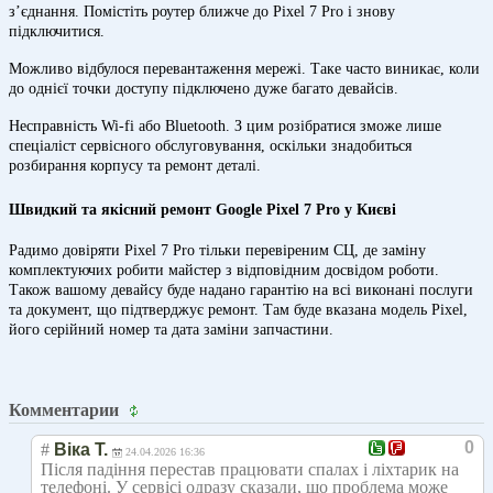
з’єднання. Помістіть роутер ближче до Pixel 7 Pro і знову
підключитися.
Можливо відбулося перевантаження мережі. Таке часто виникає, коли
до однієї точки доступу підключено дуже багато девайсів.
Несправність Wi-fi або Bluetooth. З цим розібратися зможе лише
спеціаліст сервісного обслуговування, оскільки знадобиться
розбирання корпусу та ремонт деталі.
Швидкий та якісний ремонт Google Pixel 7 Pro у Києві
Радимо довіряти Pixel 7 Pro тільки перевіреним СЦ, де заміну
комплектуючих робити майстер з відповідним досвідом роботи.
Також вашому девайсу буде надано гарантію на всі виконані послуги
та документ, що підтверджує ремонт. Там буде вказана модель Pixel,
його серійний номер та дата заміни запчастини.
Комментарии
0
#
Віка Т.
24.04.2026 16:36
Після падіння перестав працювати спалах і ліхтарик на
телефоні. У сервісі одразу сказали, що проблема може