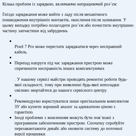
Кілька проблем із зарядкою, включаючи непрацюючий роз’єм:
Гніздо заряджання може вийти з ладу після механічного
пошкодження внутрішніх контактів, окислення після заливання. У
цьому випадку потрібно полагодити роз’єм або почистити внутрішню
частину запчастини від забруднень.
Pixel 7 Pro може перестати заряджатися через несправний
кабель.
Перепад напруги під час заряджання пристрою може
спричинити несправність інших комплектуючих
. У нашому сервісі майстри проводять ремонтні роботи будь-
якої складності, тому при виявленні будь-якої неполадки
сміливо звертайтеся до нашого сервісного центру.
Рекомендуємо користуватися лише оригінальним комплектом
ЗУ або купити хороший аналог за адекватною ціною з
гарантією.
Іноді проблеми з живленням можуть бути пов’язані з
програмним забезпеченням пристрою. Спочатку спробуйте
перезавантажити девайс або оновити систему до поточної
версії прошивки.