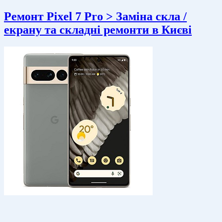
Ремонт Pixel 7 Pro > Заміна скла /
екрану та складні ремонти в Києві