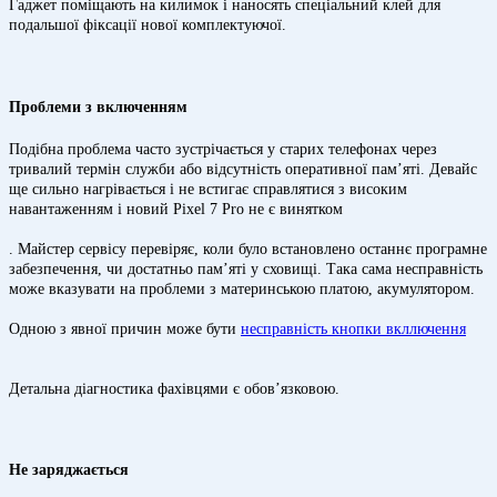
Гаджет поміщають на килимок і наносять спеціальний клей для
подальшої фіксації нової комплектуючої.
Проблеми з включенням
Подібна проблема часто зустрічається у старих телефонах через
тривалий термін служби або відсутність оперативної пам’яті. Девайс
ще сильно нагрівається і не встигає справлятися з високим
навантаженням і новий Pixel 7 Pro не є винятком
. Майстер сервісу перевіряє, коли було встановлено останнє програмне
забезпечення, чи достатньо пам’яті у сховищі. Така сама несправність
може вказувати на проблеми з материнською платою, акумулятором.
Одною з явної причин може бути
несправність кнопки вкллючення
Детальна діагностика фахівцями є обов’язковою.
Не заряджається