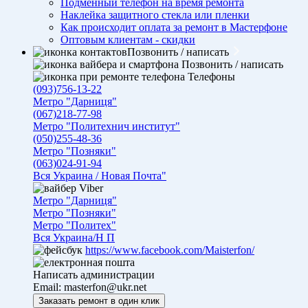
Подменный телефон на время ремонта
Наклейка защитного стекла или пленки
Как происходит оплата за ремонт в Мастерфоне
Оптовым клиентам - скидки
Позвонить / написать
Позвонить / написать
Телефоны
(093)756-13-22
Метро "Дарниця"
(067)218-77-98
Метро "Политехнич институт"
(050)255-48-36
Метро "Позняки"
(063)024-91-94
Вся Украина / Новая Почта"
Viber
Метро "Дарниця"
Метро "Позняки"
Метро "Политех"
Вся Украина/Н П
https://www.facebook.com/Maisterfon/
Написать администрации
Email:
masterfon@ukr.net