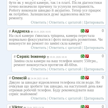
бути як у модулі камери, так і в платі. Після діагностики
точно визначили причину та усунули несправність.
Роботу виконали швидко й акуратно. Тепер усе працює
як потрібно. Залишилася дуже задоволена якістю
ремонту.
Ответить
|
Ответить с цитатой
|
Цитировать
0
#
Андрюха
18.01.2026 16:01
На склі камери з'явилась тріщина, камера перестала
нормально фокусуватися і фото виходять розмитими. Чи
виконуєте ви ремонт по заміні скла камери?
Ответить
|
Ответить с цитатой
|
Цитировать
0
#
Сервіс Інженер
19.01.2026 18:41
Заміна скла камери на ваш телефон коштє 550грн.,
ремонт виконується протягом 40-60хв.
Ответить
|
Ответить с цитатой
|
Цитировать
0
#
Олексій
24.04.2025 10:40
Дякую за швидке відновлення телефона після води. Не
очікував що зробите так швидко, на наступний день вже
отримав робочій телефон. Буду рекомендувати ваш
сервіс знайомим!
Ответить
|
Ответить с цитатой
|
Цитировать
0
#
Viktor
23.01.2025 13:29