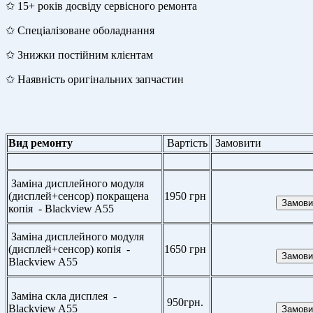
✩ 15+ років досвіду сервісного ремонта
✩ Спеціалізоване оболаднання
✩ Знижки постійним клієнтам
✩ Наявність оригінальних запчастин
Вид ремонту
Вартість
Замовити
Заміна дисплейного модуля
(дисплей+сенсор) покращена
1950 грн
копія - Blackview A55
Заміна дисплейного модуля
(дисплей+сенсор) копія -
1650 грн
Blackview A55
Заміна скла дисплея -
950грн.
Blackview A55