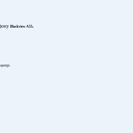
ефону
.
Blackview A55
центрі.