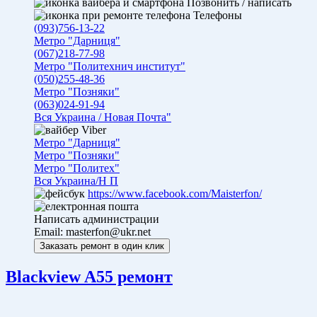
Позвонить / написать
Телефоны
(093)756-13-22
Метро "Дарниця"
(067)218-77-98
Метро "Политехнич институт"
(050)255-48-36
Метро "Позняки"
(063)024-91-94
Вся Украина / Новая Почта"
Viber
Метро "Дарниця"
Метро "Позняки"
Метро "Политех"
Вся Украина/Н П
https://www.facebook.com/Maisterfon/
Написать администрации
Email:
masterfon@ukr.net
Blackview A55 ремонт