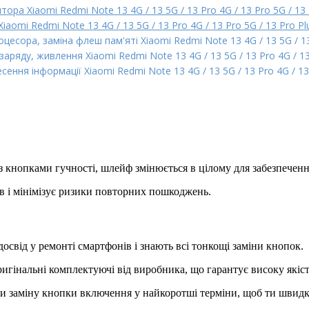
ора Xiaomi Redmi Note 13 4G / 13 5G / 13 Pro 4G / 13 Pro 5G / 13 
iaomi Redmi Note 13 4G / 13 5G / 13 Pro 4G / 13 Pro 5G / 13 Pro Pl
есора, заміна флеш пам'яті Xiaomi Redmi Note 13 4G / 13 5G / 13 
аряду, живлення Xiaomi Redmi Note 13 4G / 13 5G / 13 Pro 4G / 13
ення інформації Xiaomi Redmi Note 13 4G / 13 5G / 13 Pro 4G / 13 
кнопками гучності, шлейф змінюється в цілому для забезпечення
в і мінімізує ризики повторних пошкоджень.
освід у ремонті смартфонів і знають всі тонкощі заміни кнопок.
ригінальні комплектуючі від виробника, що гарантує високу якіст
и заміну кнопки включення у найкоротші терміни, щоб ти швидко