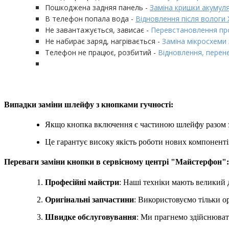
Пошкоджена задняя панель -
Заміна кришки акумулят
В телефон попала вода -
Відновлення після вологи X
Не завантажується, зависає -
Перевстановлення проц
Не набирає заряд, нагрівається -
Заміна мікросхеми з
Телефон не працює, розбитий -
Відновлення, перенес
Випадки заміни шлейфу з кнопками гучності:
Якщо кнопка включення є частиною шлейфу разом з 
Це гарантує високу якість роботи нових компоненті
Переваги заміни кнопки в сервісному центрі "Майстерфон":
Професійні майстри
: Наші техніки мають великий д
Оригінальні запчастини
: Використовуємо тільки о
Швидке обслуговування
: Ми прагнемо здійснюват