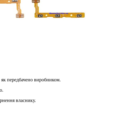
 як передбачено виробником.
ю.
ернення власнику.