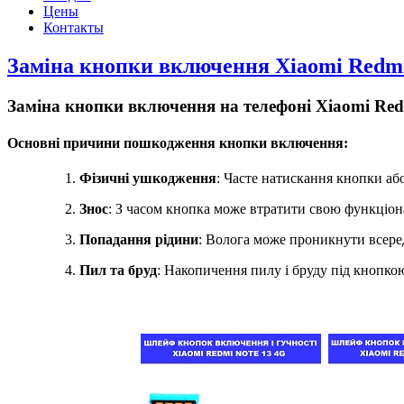
Цены
Контакты
Заміна кнопки включення Xiaomi Redmi No
Заміна кнопки включення на телефоні Xiaomi Redmi 
Основні причини пошкодження кнопки включення:
Фізичні ушкодження
: Часте натискання кнопки аб
Знос
: З часом кнопка може втратити свою функціона
Попадання рідини
: Волога може проникнути всере
Пил та бруд
: Накопичення пилу і бруду під кнопкою