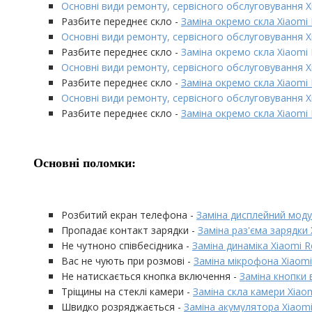
Основні види ремонту, сервісного обслуговування X
Разбите переднеє скло -
Заміна окремо скла Xiaomi
Основні види ремонту, сервісного обслуговування X
Разбите переднеє скло -
Заміна окремо скла Xiaomi
Основні види ремонту, сервісного обслуговування X
Разбите переднеє скло -
Заміна окремо скла Xiaomi
Основні види ремонту, сервісного обслуговування X
Разбите переднеє скло -
Заміна окремо скла Xiaomi 
Основні поломки:
Розбитий екран телефона -
Заміна дисплейний модуль
Пропадає контакт зарядки -
Заміна раз'єма зарядки X
Не чутноно співбесідника -
Заміна динаміка Xiaomi Re
Вас не чують при розмові -
Заміна мікрофона Xiaomi 
Не натискається кнопка включення -
Заміна кнопки в
Тріщины на стеклі камери -
Заміна скла камери Xiaomi
Швидко розряджається -
Заміна акумулятора Xiaomi 