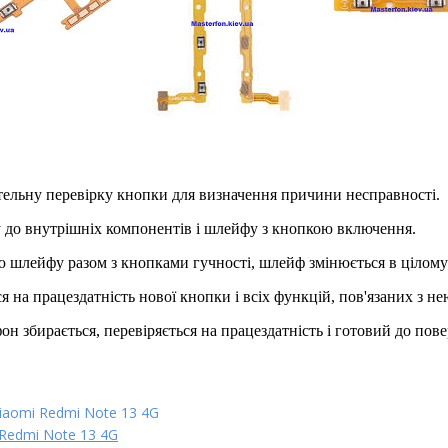
тельну перевірку кнопки для визначення причини несправності.
у до внутрішніх компонентів і шлейфу з кнопкою включення.
 шлейфу разом з кнопками гучності, шлейф змінюється в цілому
я на працездатність нової кнопки і всіх функцій, пов'язаних з не
он збирається, перевіряється на працездатність і готовий до пов
iaomi Redmi Note 13 4G
 Redmi Note 13 4G