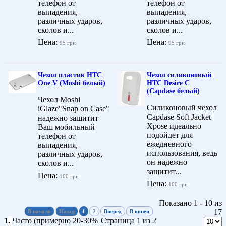
телефон от
телефон от
выпадения,
выпадения,
различных ударов,
различных ударов,
сколов и...
сколов и...
Цена:
Цена:
95 грн
95 грн
Чехол пластик HTC
Чехол силиконовый
One V (Moshi белый)
HTC Desire C
(Capdase белый)
Чехол Moshi
Силиконовый чехол
iGlaze"Snap on Case"
Capdase Soft Jacket
надежно защитит
Xpose идеально
Ваш мобильный
подойдет для
телефон от
ежедневного
выпадения,
использования, ведь
различных ударов,
он надежно
сколов и...
защитит...
Цена:
100 грн
Цена:
100 грн
Показано 1 - 10 из
17
В начало
Назад
1
2
Вперёд
В конец
1
.
Часто (примерно 20-30%
Страница 1 из 2