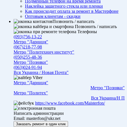
Подменный телефон на время ремонта
Наклейка защитного стекла или пленки
Как происходит оплата за ремонт в Мастерфоне
Оптовым клиентам - скидки
Позвонить / написать
Позвонить / написать
Телефоны
(093)756-13-22
Метро "Дарниця"
(067)218-77-98
Метро "Политехнич институт"
(050)255-48-36
Метро "Позняки"
(063)024-91-94
Вся Украина / Новая Почта"
Viber
Метро "Дарниця"
Метро "Позняки"
Метро "Политех"
Вся Украина/Н П
https://www.facebook.com/Maisterfon/
Написать администрации
Email:
masterfon@ukr.net